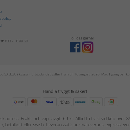
p
tspolicy
d
Följ oss gärna!
t: 033 - 16 99 60
 kod SALE20 i kassan. Erbjudandet gäller fram till 16 augusti 2026. Max 1 gång per
Handla tryggt & säkert
nsk adress. Frakt- och exp.-avgift 69 kr. Alltid fri frakt vid köp över
nto, betalkort eller swish. Leveranssätt: normalleverans, expressleve