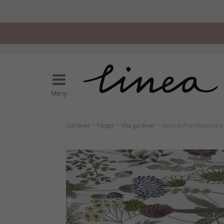
Meny
Gardiner
>
Färger
>
Vita gardiner
> Vaxduk Äng Metervara