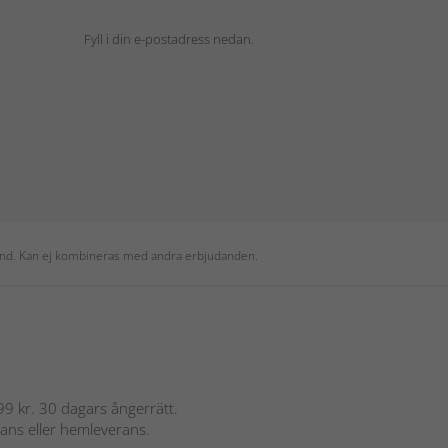
Fyll i din e-postadress nedan.
 kund. Kan ej kombineras med andra erbjudanden.
 899 kr. 30 dagars ångerrätt.
rans eller hemleverans.