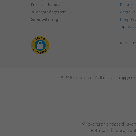
Enkelt att handla
Returer
30 dagars ångerrätt
Ångra kö
Säker betalning
Integrite
Tips & rå
Kundtjäns
* Få 20% extra rabatt på all rea när du uppger
Vi levererar endast till sve
Betalsätt: faktura, ko