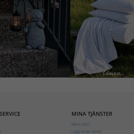
SERVICE
MINA TJÄNSTER
Mina sidor
r
Lägg order direkt