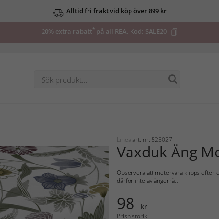
Alltid fri frakt vid köp över 899 kr
*
20% extra rabatt
på all REA. Kod:
SALE20
Linea
art. nr: 525027
Vaxduk Äng Me
Observera att metervara klipps efter d
därför inte av ångerrätt.
98
kr
Prishistorik