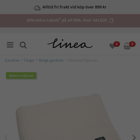
Alltid fri frakt vid köp över 899 kr
*
20% extra rabatt
på all REA. Kod:
SALE20
0
0
Gardiner
>
Färger
>
Beige gardiner
> Överkast Rasmus
Bättre miljöval