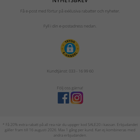
NYHETSBREV
Få e-post med förtur på exklusiva rabatter och nyheter.
Fyll i din e-postadress nedan.
Kundtjänst: 033 - 16 99 60
Följ oss gärna!
* Få 20% extra rabatt på all rea när du uppger kod SALE20 i kassan. Erbjudandet
gäller fram till 16 augusti 2026. Max 1 gång per kund. Kan ej kombineras med
andra erbjudanden.