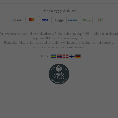
Handla tryggt & säkert
Vi levererar endast till svensk adress. Frakt- och exp.-avgift 69 kr. Alltid fri frakt vid
köp över 899 kr. 30 dagars ångerrätt.
Betalsätt: faktura, konto, betalkort eller swish. Leveranssätt: normalleverans,
expressleverans eller hemleverans.
Vi finns i: