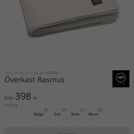
Recycled by Wille
art. nr: 522505
Överkast Rasmus
398
Från
kr
Välj färg
Beige
Grå
Grön
Marin