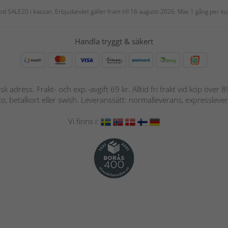
 kod SALE20 i kassan. Erbjudandet gäller fram till 16 augusti 2026. Max 1 gång per
Handla tryggt & säkert
nsk adress. Frakt- och exp.-avgift 69 kr. Alltid fri frakt vid köp över
nto, betalkort eller swish. Leveranssätt: normalleverans, expressleve
Vi finns i: