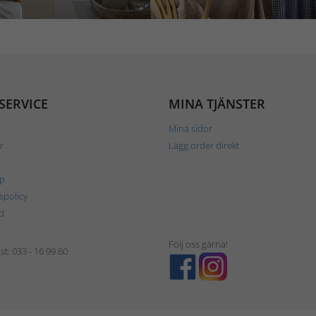
SERVICE
MINA TJÄNSTER
Mina sidor
r
Lägg order direkt
p
tspolicy
d
Följ oss gärna!
t: 033 - 16 99 60