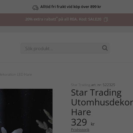
Alltid fri frakt vid köp över 899 kr
*
20% extra rabatt
på all REA. Kod:
SALE20
dekoration LED Hare
Star Trading
art. nr: 522325
Star Trading
Utomhusdekor
Hare
329
kr
Prishistorik