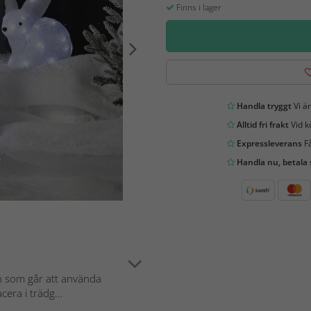
Finns i lager
Handla tryggt
Vi är
Alltid fri frakt
Vid k
Expressleverans
Få
Handla nu, betala
in som går att använda
era i trädg...