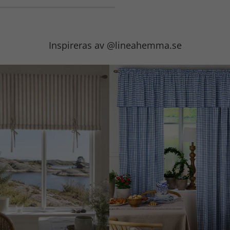
Inspireras av @lineahemma.se