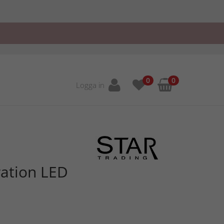
0
0
Logga in
ation LED