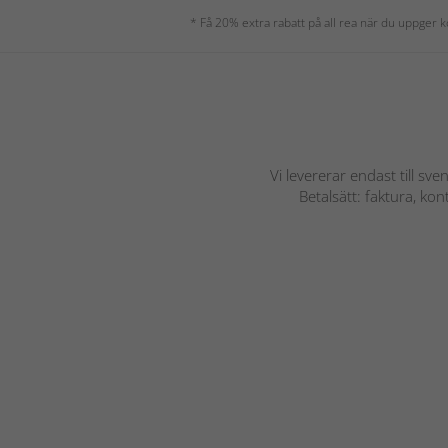
* Få 20% extra rabatt på all rea när du uppger
Vi levererar endast till sve
Betalsätt: faktura, ko