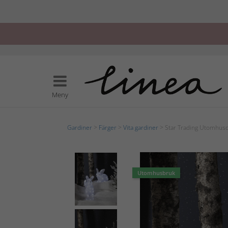
Meny
Gardiner
>
Färger
>
Vita gardiner
> Star Trading Utomhus
Utomhusbruk