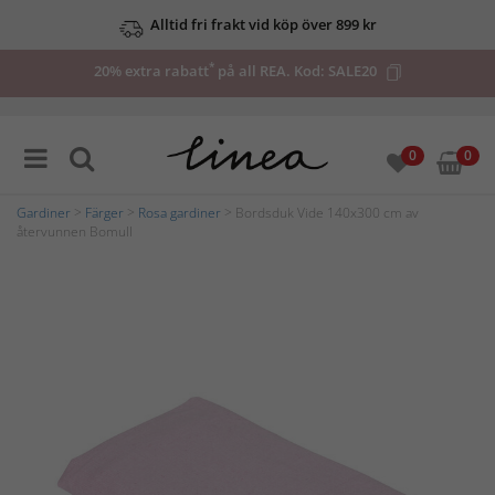
Alltid fri frakt vid köp över 899 kr
*
20% extra rabatt
på all REA. Kod:
SALE20
0
0
Gardiner
>
Färger
>
Rosa gardiner
> Bordsduk Vide 140x300 cm av
återvunnen Bomull