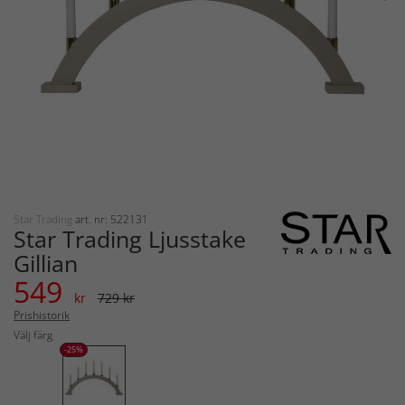
Star Trading
art. nr: 522131
Star Trading Ljusstake
Gillian
549
kr
729 kr
Prishistorik
Välj färg
-25%