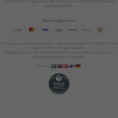
gäller fram till 16 augusti 2026. Max 1 gång per kund. Kan ej kombineras med
andra erbjudanden.
Handla tryggt & säkert
Vi levererar endast till svensk adress. Frakt- och exp.-avgift 69 kr. Alltid fri frakt vid
köp över 899 kr. 30 dagars ångerrätt.
Betalsätt: faktura, konto, betalkort eller swish. Leveranssätt: normalleverans,
expressleverans eller hemleverans.
Vi finns i: