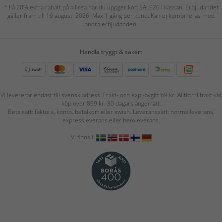
* Få 20% extra rabatt på all rea när du uppger kod SALE20 i kassan. Erbjudandet
gäller fram till 16 augusti 2026. Max 1 gång per kund. Kan ej kombineras med
andra erbjudanden.
Handla tryggt & säkert
Vi levererar endast till svensk adress. Frakt- och exp.-avgift 69 kr. Alltid fri frakt vid
köp över 899 kr. 30 dagars ångerrätt.
Betalsätt: faktura, konto, betalkort eller swish. Leveranssätt: normalleverans,
expressleverans eller hemleverans.
Vi finns i: