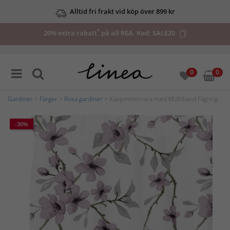
Alltid fri frakt vid köp över 899 kr
*
20% extra rabatt
på all REA. Kod:
SALE20
0
0
Gardiner
>
Färger
>
Rosa gardiner
> Kappmetervara med Multiband Fägring
-30%