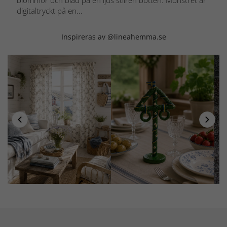
blommor och blad på en ljus stilren botten. Mönstret är
digitaltryckt på en...
Inspireras av @lineahemma.se