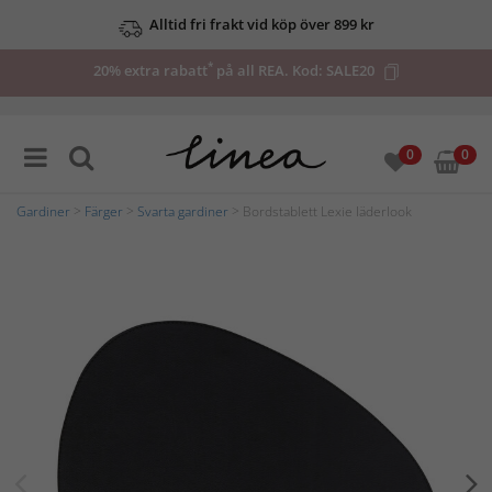
Alltid fri frakt vid köp över 899 kr
*
20% extra rabatt
på all REA. Kod:
SALE20
0
0
Gardiner
>
Färger
>
Svarta gardiner
> Bordstablett Lexie läderlook