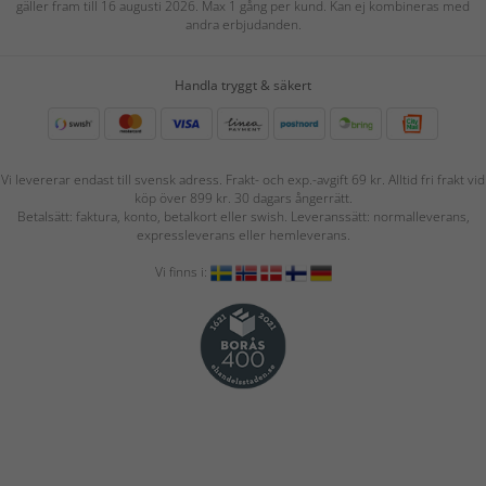
gäller fram till 16 augusti 2026. Max 1 gång per kund. Kan ej kombineras med
andra erbjudanden.
Handla tryggt & säkert
Vi levererar endast till svensk adress. Frakt- och exp.-avgift 69 kr. Alltid fri frakt vid
köp över 899 kr. 30 dagars ångerrätt.
Betalsätt: faktura, konto, betalkort eller swish. Leveranssätt: normalleverans,
expressleverans eller hemleverans.
Vi finns i: