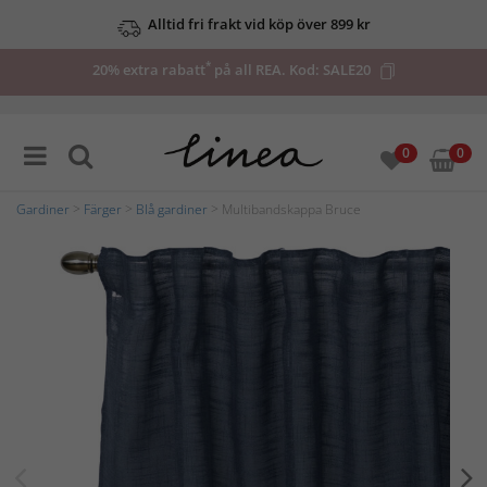
Alltid fri frakt vid köp över 899 kr
*
20% extra rabatt
på all REA. Kod:
SALE20
0
0
Gardiner
>
Färger
>
Blå gardiner
> Multibandskappa Bruce