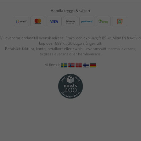
Handla tryggt & säkert
Vi levererar endast till svensk adress. Frakt- och exp.-avgift 69 kr. Alltid fri frakt vid
köp över 899 kr. 30 dagars ångerrätt.
Betalsätt: faktura, konto, betalkort eller swish. Leveranssätt: normalleverans,
expressleverans eller hemleverans.
Vi finns i: