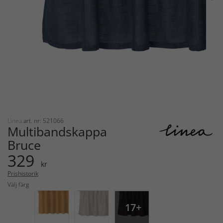
Linea
art. nr: 521066
Multibandskappa
Bruce
329
kr
Prishistorik
Välj färg
17+