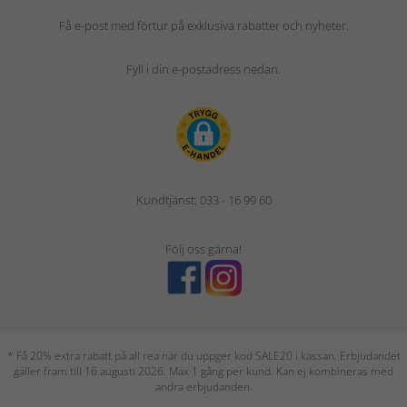
Få e-post med förtur på exklusiva rabatter och nyheter.
Fyll i din e-postadress nedan.
Kundtjänst: 033 - 16 99 60
Följ oss gärna!
* Få 20% extra rabatt på all rea när du uppger kod SALE20 i kassan. Erbjudandet
gäller fram till 16 augusti 2026. Max 1 gång per kund. Kan ej kombineras med
andra erbjudanden.