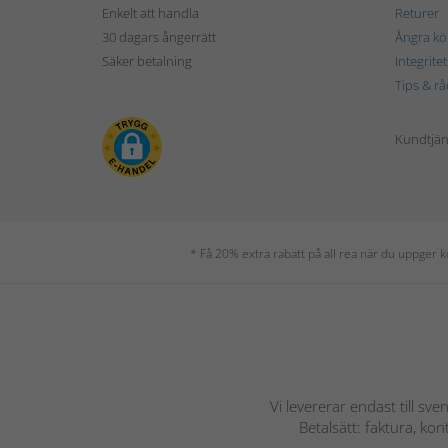
Enkelt att handla
Returer
30 dagars ångerrätt
Ångra kö
Säker betalning
Integrite
Tips & rå
Kundtjäns
* Få 20% extra rabatt på all rea när du uppger
Vi levererar endast till sve
Betalsätt: faktura, ko