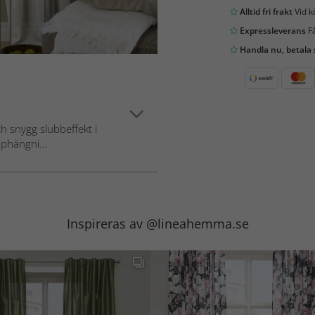
Alltid fri frakt
Vid k
Expressleverans
Få
Handla nu, betala
ch snygg slubbeffekt i
pphängni...
Inspireras av @lineahemma.se