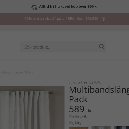
Alltid fri frakt vid köp över 899 kr
*
20% extra rabatt
på all REA. Kod:
SALE20
dslängd Bruce 2-Pack
Linea
art. nr: 521046
Multibandsläng
Pack
589
kr
Prishistorik
Välj färg