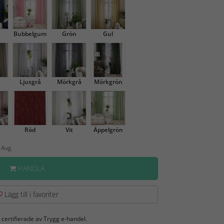
Bubbelgum
Grön
Gul
Ljusgrå
Mörkgrå
Mörkgrön
Röd
Vit
Äppelgrön
2 Aug
HANDLA
Lägg till i favoriter
 certifierade av Trygg e-handel.