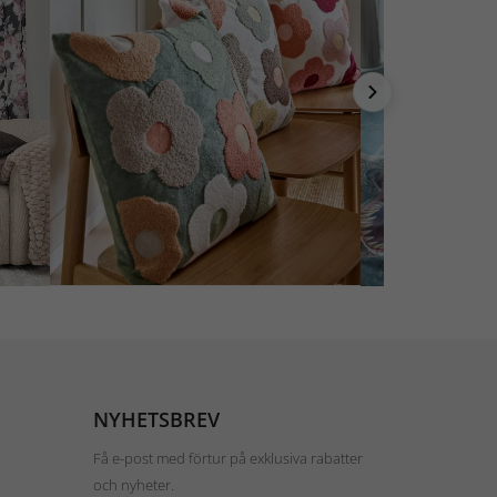
NYHETSBREV
Få e-post med förtur på exklusiva rabatter
och nyheter.