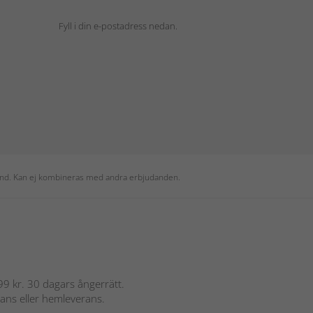
Fyll i din e-postadress nedan.
 kund. Kan ej kombineras med andra erbjudanden.
 899 kr. 30 dagars ångerrätt.
rans eller hemleverans.