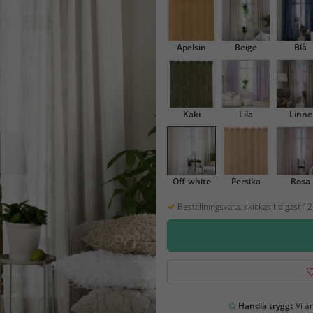
Apelsin
Beige
Blå
Kaki
Lila
Linne
Off-white
Persika
Rosa
Beställningsvara, skickas tidigast 1
Handla tryggt
Vi är