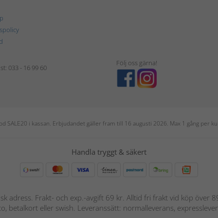
p
tspolicy
d
Följ oss gärna!
t: 033 - 16 99 60
 kod SALE20 i kassan. Erbjudandet gäller fram till 16 augusti 2026. Max 1 gång per
Handla tryggt & säkert
nsk adress. Frakt- och exp.-avgift 69 kr. Alltid fri frakt vid köp över
nto, betalkort eller swish. Leveranssätt: normalleverans, expressleve