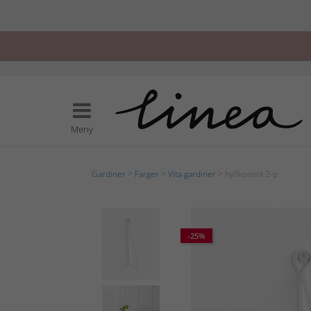
Meny
Gardiner
>
Färger
>
Vita gardiner
> hyllkonsol 2-p
-25%