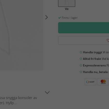
Vit
Finns i lager
Handla tryggt
Vi är
Alltid fri frakt
Vid k
Expressleverans
Få
Handla nu, betala
ssa snygga konsoler av
). Hyllp...