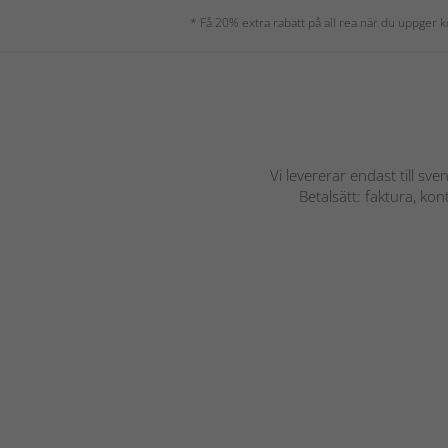
* Få 20% extra rabatt på all rea när du uppger
Vi levererar endast till sve
Betalsätt: faktura, ko