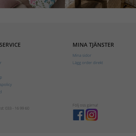
SERVICE
MINA TJÄNSTER
Mina sidor
r
Lägg order direkt
p
tspolicy
d
Följ oss gärna!
t: 033 - 16 99 60