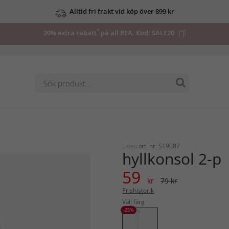
Alltid fri frakt vid köp över 899 kr
*
20% extra rabatt
på all REA. Kod:
SALE20
Linea
art. nr: 519087
hyllkonsol 2-p
59
kr
79 kr
Prishistorik
Välj färg
-25%