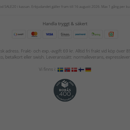
 kod SALE20 i kassan. Erbjudandet gäller fram till 16 augusti 2026. Max 1 gång per
Handla tryggt & säkert
nsk adress. Frakt- och exp.-avgift 69 kr. Alltid fri frakt vid köp över
nto, betalkort eller swish. Leveranssätt: normalleverans, expressleve
Vi finns i: