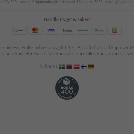
 kod SALE20 i kassan. Erbjudandet gäller fram till 16 augusti 2026. Max 1 gång per
Handla tryggt & säkert
nsk adress. Frakt- och exp.-avgift 69 kr. Alltid fri frakt vid köp över
nto, betalkort eller swish. Leveranssätt: normalleverans, expressleve
Vi finns i: