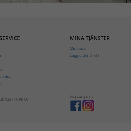
SERVICE
MINA TJÄNSTER
Mina sidor
r
Lägg order direkt
p
tspolicy
d
Följ oss gärna!
t: 033 - 16 99 60