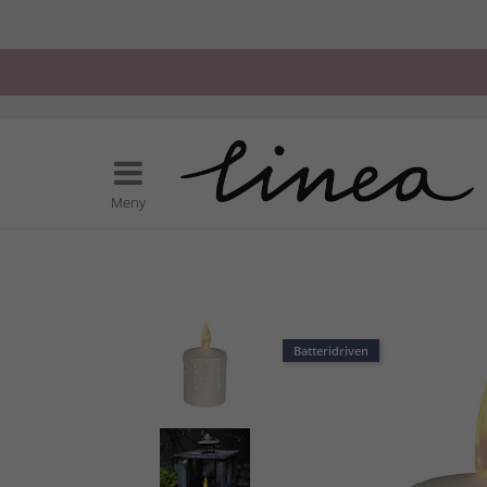
Meny
Batteridriven