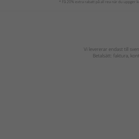
* Få 20% extra rabatt på all rea när du uppger
Vi levererar endast till sve
Betalsätt: faktura, ko