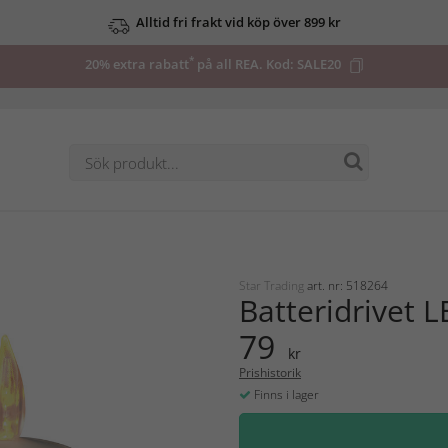
Alltid fri frakt vid köp över 899 kr
*
20% extra rabatt
på all REA. Kod:
SALE20
Star Trading
art. nr: 518264
Batteridrivet L
79
kr
Prishistorik
Finns i lager