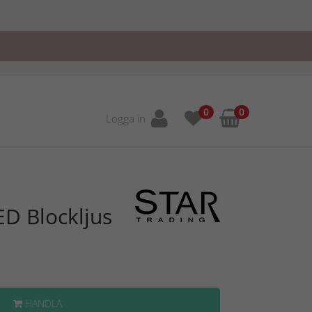
0
0
Logga in
ED Blockljus
HANDLA