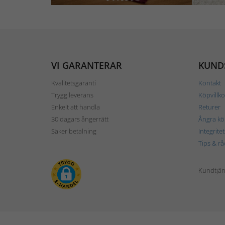
VI GARANTERAR
KUND
Kvalitetsgaranti
Kontakt
Trygg leverans
Köpvillko
Enkelt att handla
Returer
30 dagars ångerrätt
Ångra kö
Säker betalning
Integrite
Tips & rå
Kundtjäns