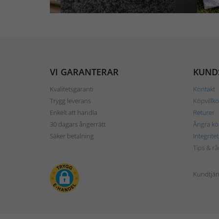
VI GARANTERAR
KUND
Kvalitetsgaranti
Kontakt
Trygg leverans
Köpvillko
Enkelt att handla
Returer
30 dagars ångerrätt
Ångra kö
Säker betalning
Integrite
Tips & rå
Kundtjäns