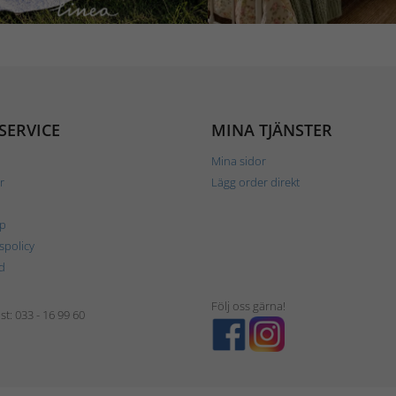
SERVICE
MINA TJÄNSTER
Mina sidor
r
Lägg order direkt
p
tspolicy
d
Följ oss gärna!
t: 033 - 16 99 60