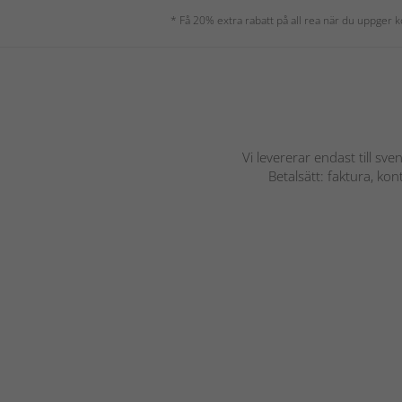
* Få 20% extra rabatt på all rea när du uppger
Vi levererar endast till sve
Betalsätt: faktura, ko