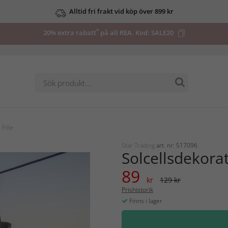
Alltid fri frakt vid köp över 899 kr
Upp till 50% på utvalda deals
*
20% extra rabatt
på all REA. Kod:
SALE20
Fille
Star Trading
art. nr: 517096
Solcellsdekorat
89
kr
129 kr
Prishistorik
Finns i lager