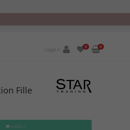
0
0
Logga in
ion Fille
HANDLA