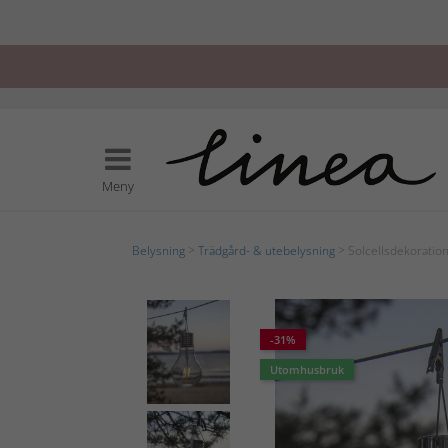
Meny
Belysning
>
Trädgård- & utebelysning
> Solcellsdekoration 
-31%
Utomhusbruk