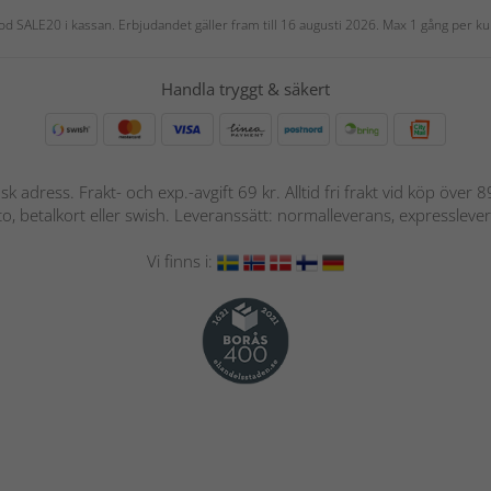
 kod SALE20 i kassan. Erbjudandet gäller fram till 16 augusti 2026. Max 1 gång per
Handla tryggt & säkert
nsk adress. Frakt- och exp.-avgift 69 kr. Alltid fri frakt vid köp över
nto, betalkort eller swish. Leveranssätt: normalleverans, expressleve
Vi finns i: