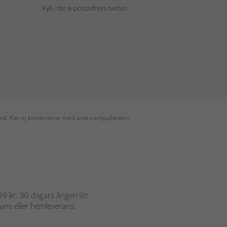
Fyll i din e-postadress nedan.
 kund. Kan ej kombineras med andra erbjudanden.
 899 kr. 30 dagars ångerrätt.
rans eller hemleverans.