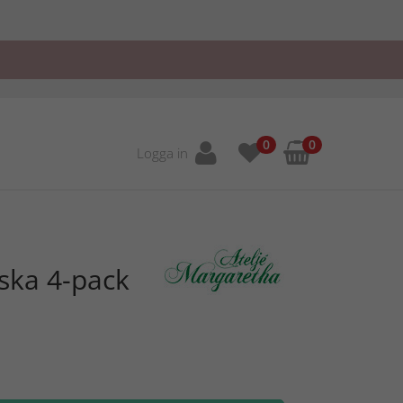
0
0
Logga in
iska 4-pack