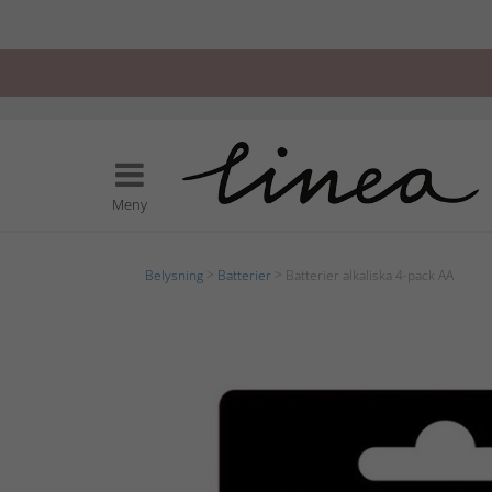
Meny
Belysning
>
Batterier
> Batterier alkaliska 4-pack AA