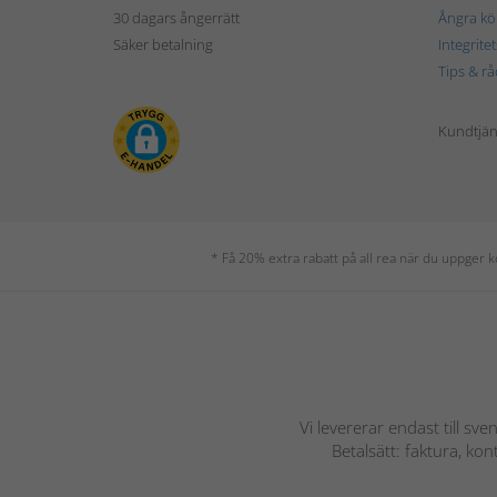
30 dagars ångerrätt
Ångra kö
Säker betalning
Integrite
Tips & rå
Kundtjäns
* Få 20% extra rabatt på all rea när du uppger
Vi levererar endast till sve
Betalsätt: faktura, ko