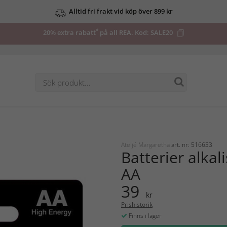
Alltid fri frakt vid köp över 899 kr
*
20% extra rabatt
på all REA. Kod:
SALE20
Ateljé Margaretha
art. nr: 516633
Batterier alkal
AA
39
kr
Prishistorik
Finns i lager