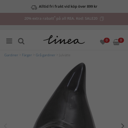
Alltid fri frakt vid köp över 899 kr
*
20% extra rabatt
på all REA. Kod:
SALE20
0
0
Gardiner
>
Färger
>
Grå gardiner
> Julvätte