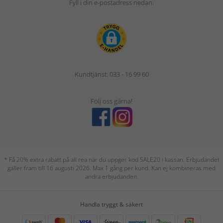
Fyll i din e-postadress nedan.
Kundtjänst: 033 - 16 99 60
Följ oss gärna!
* Få 20% extra rabatt på all rea när du uppger kod SALE20 i kassan. Erbjudandet
gäller fram till 16 augusti 2026. Max 1 gång per kund. Kan ej kombineras med
andra erbjudanden.
Handla tryggt & säkert