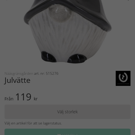
Nääsgränsgården
art. nr: 515276
Julvätte
119
Från
kr
Välj storlek
Välj en artikel för att se lagerstatus.