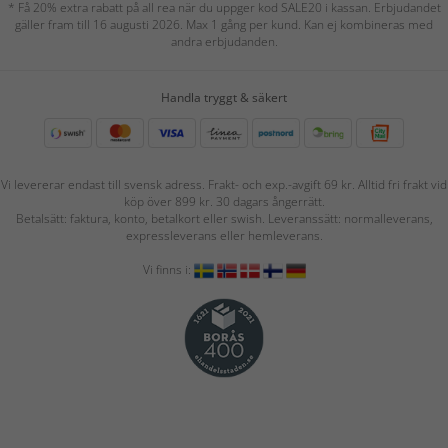
* Få 20% extra rabatt på all rea när du uppger kod SALE20 i kassan. Erbjudandet
gäller fram till 16 augusti 2026. Max 1 gång per kund. Kan ej kombineras med
andra erbjudanden.
Handla tryggt & säkert
Vi levererar endast till svensk adress. Frakt- och exp.-avgift 69 kr. Alltid fri frakt vid
köp över 899 kr. 30 dagars ångerrätt.
Betalsätt: faktura, konto, betalkort eller swish. Leveranssätt: normalleverans,
expressleverans eller hemleverans.
Vi finns i: