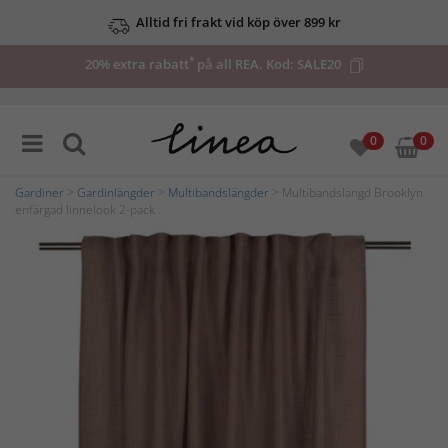
Alltid fri frakt vid köp över 899 kr
*
20% extra rabatt
på all REA. Kod:
SALE20
0
0
Gardiner
>
Gardinlängder
>
Multibandslängder
> Multibandslängd Brooklyn
enfärgad linnelook 2-pack