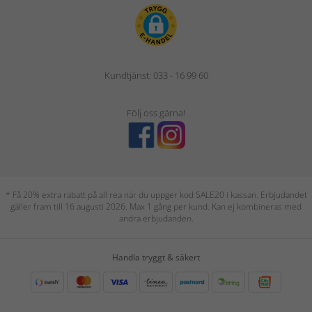
Kundtjänst: 033 - 16 99 60
Följ oss gärna!
* Få 20% extra rabatt på all rea när du uppger kod SALE20 i kassan. Erbjudandet
gäller fram till 16 augusti 2026. Max 1 gång per kund. Kan ej kombineras med
andra erbjudanden.
Handla tryggt & säkert