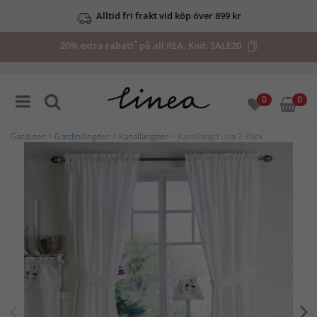
Alltid fri frakt vid köp över 899 kr
*
20% extra rabatt
på all REA. Kod:
SALE20
0
0
Gardiner
>
Gardinlängder
>
Kanallängder
> Kanallängd Lisa 2-Pack