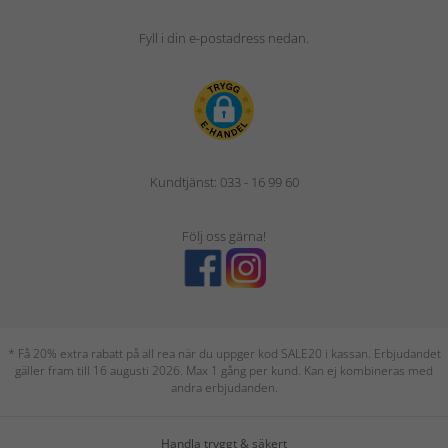
Fyll i din e-postadress nedan.
Kundtjänst: 033 - 16 99 60
Följ oss gärna!
* Få 20% extra rabatt på all rea när du uppger kod SALE20 i kassan. Erbjudandet
gäller fram till 16 augusti 2026. Max 1 gång per kund. Kan ej kombineras med
andra erbjudanden.
Handla tryggt & säkert