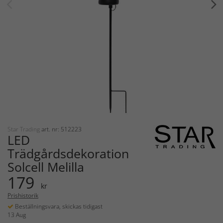
Star Trading
art. nr: 512223
LED
Trädgårdsdekoration
Solcell Melilla
179
kr
Prishistorik
Beställningsvara, skickas tidigast
13 Aug