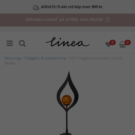
Alltid fri frakt vid köp över 899 kr
*
20% extra rabatt
på all REA. Kod:
SALE20
0
0
Belysning
>
Trädgård- & utebelysning
> LED Trädgårdsdekoration Solcell
Melilla