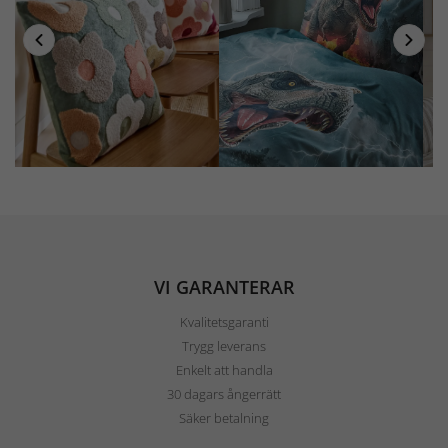
VI GARANTERAR
Kvalitetsgaranti
Trygg leverans
Enkelt att handla
30 dagars ångerrätt
Säker betalning