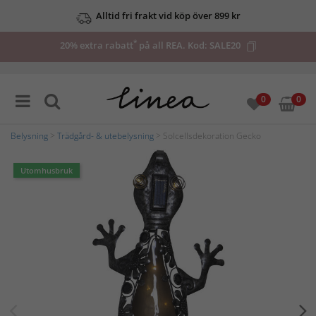
Alltid fri frakt vid köp över 899 kr
*
20% extra rabatt
på all REA. Kod:
SALE20
0
0
Belysning
>
Trädgård- & utebelysning
> Solcellsdekoration Gecko
Utomhusbruk