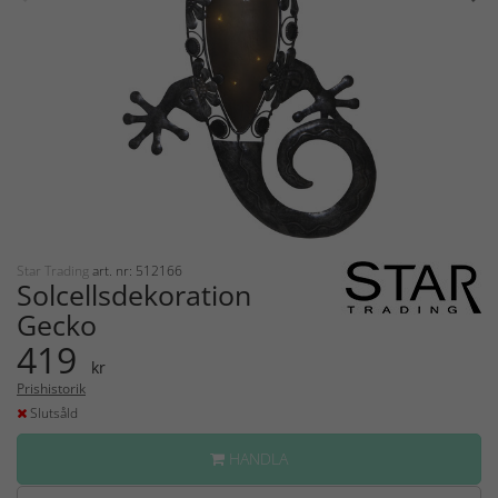
Star Trading
art. nr: 512166
Solcellsdekoration
Gecko
419
kr
Prishistorik
Slutsåld
HANDLA