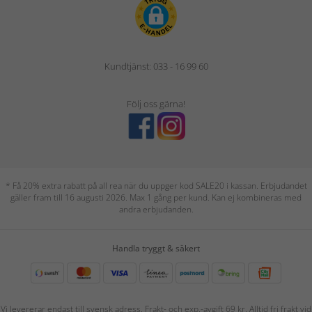
Kundtjänst: 033 - 16 99 60
Följ oss gärna!
* Få 20% extra rabatt på all rea när du uppger kod SALE20 i kassan. Erbjudandet
gäller fram till 16 augusti 2026. Max 1 gång per kund. Kan ej kombineras med
andra erbjudanden.
Handla tryggt & säkert
Vi levererar endast till svensk adress. Frakt- och exp.-avgift 69 kr. Alltid fri frakt vid