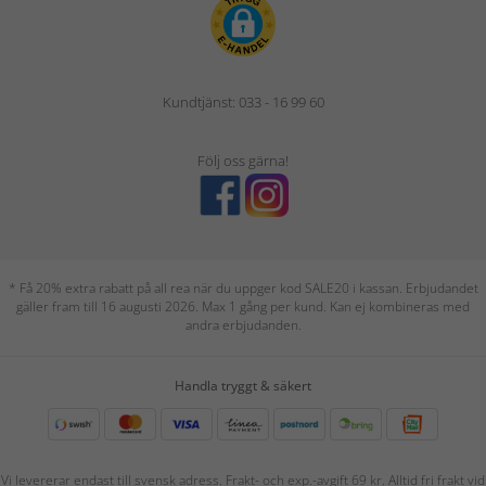
Kundtjänst: 033 - 16 99 60
Följ oss gärna!
* Få 20% extra rabatt på all rea när du uppger kod SALE20 i kassan. Erbjudandet
gäller fram till 16 augusti 2026. Max 1 gång per kund. Kan ej kombineras med
andra erbjudanden.
Handla tryggt & säkert
Vi levererar endast till svensk adress. Frakt- och exp.-avgift 69 kr. Alltid fri frakt vid