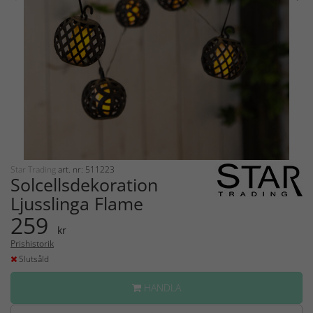
Star Trading
art. nr: 511223
Solcellsdekoration
Ljusslinga Flame
259
kr
Prishistorik
Slutsåld
HANDLA