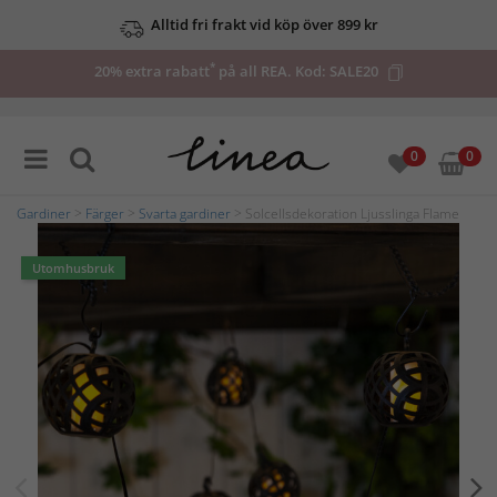
Alltid fri frakt vid köp över 899 kr
*
20% extra rabatt
på all REA. Kod:
SALE20
0
0
Gardiner
>
Färger
>
Svarta gardiner
> Solcellsdekoration Ljusslinga Flame
Utomhusbruk