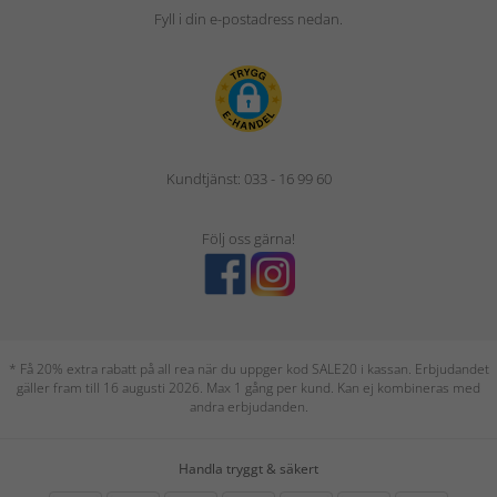
Fyll i din e-postadress nedan.
Kundtjänst: 033 - 16 99 60
Följ oss gärna!
* Få 20% extra rabatt på all rea när du uppger kod SALE20 i kassan. Erbjudandet
gäller fram till 16 augusti 2026. Max 1 gång per kund. Kan ej kombineras med
andra erbjudanden.
Handla tryggt & säkert