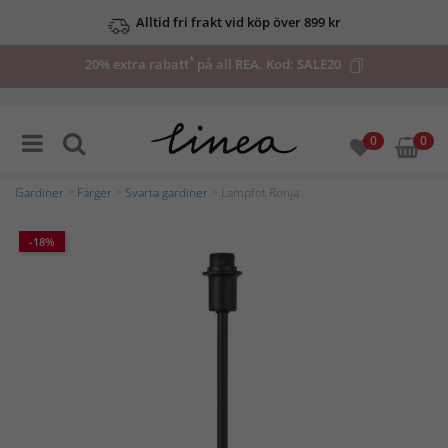
Alltid fri frakt vid köp över 899 kr
*
20% extra rabatt
på all REA. Kod:
SALE20
0
0
Gardiner
>
Färger
>
Svarta gardiner
> Lampfot Ronja
-18%