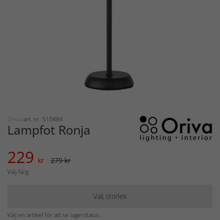
Oriva
art. nr: 510484
Lampfot Ronja
229
kr
279 kr
Välj färg
Välj storlek
Välj en artikel för att se lagerstatus.