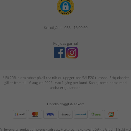
Kundtjänst: 033 - 16 99 60
Följ oss gärna!
* Få 20% extra rabatt på all rea när du uppger kod SALE20 i kassan. Erbjudandet
gäller fram till 16 augusti 2026. Max 1 gång per kund. Kan ej kombineras med
andra erbjudanden.
Handla tryggt & säkert
Vi levererar endast till svensk adress. Frakt- och exp.-avgift 69 kr. Alltid fri frakt vid