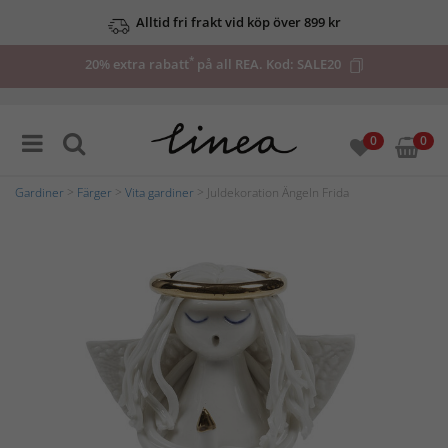
Alltid fri frakt vid köp över 899 kr
*
20% extra rabatt
på all REA. Kod:
SALE20
0
0
Gardiner
>
Färger
>
Vita gardiner
> Juldekoration Ängeln Frida