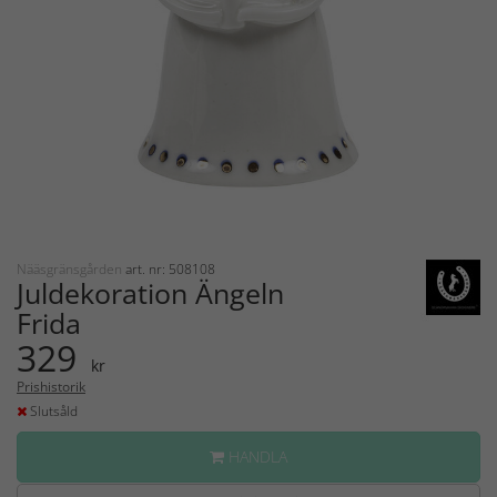
Nääsgränsgården
art. nr: 508108
Juldekoration Ängeln
Frida
329
kr
Prishistorik
Slutsåld
HANDLA