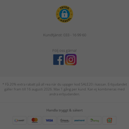
Kundtjänst: 033 - 16 99 60
Följ oss gärna!
* Få 20% extra rabatt på all rea när du uppger kod SALE20 i kassan. Erbjudandet
gäller fram till 16 augusti 2026. Max 1 gång per kund. Kan ej kombineras med
andra erbjudanden.
Handla tryggt & säkert