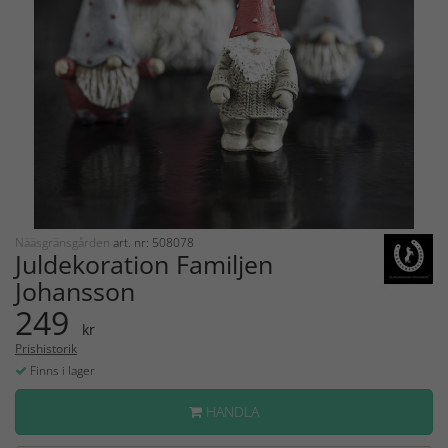
Nääsgränsgården
art. nr: 508078
Juldekoration Familjen
Johansson
249
kr
Prishistorik
Finns i lager
HANDLA