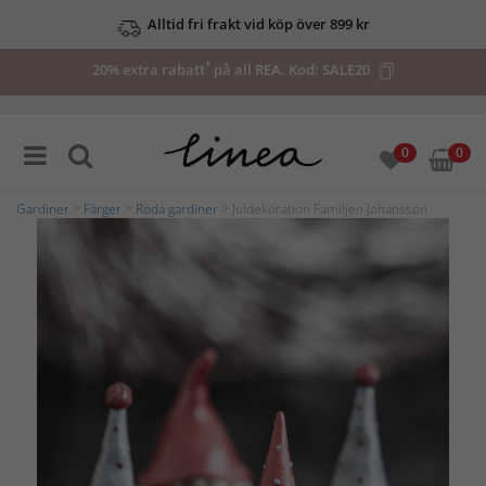
Alltid fri frakt vid köp över 899 kr
*
20% extra rabatt
på all REA. Kod:
SALE20
0
0
Gardiner
>
Färger
>
Röda gardiner
> Juldekoration Familjen Johansson