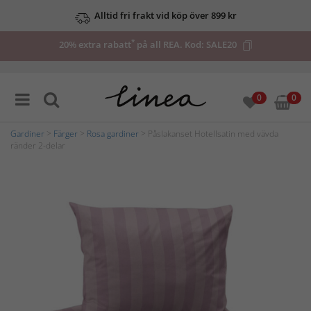
Alltid fri frakt vid köp över 899 kr
*
20% extra rabatt
på all REA. Kod:
SALE20
0
0
Gardiner
>
Färger
>
Rosa gardiner
> Påslakanset Hotellsatin med vävda
ränder 2-delar