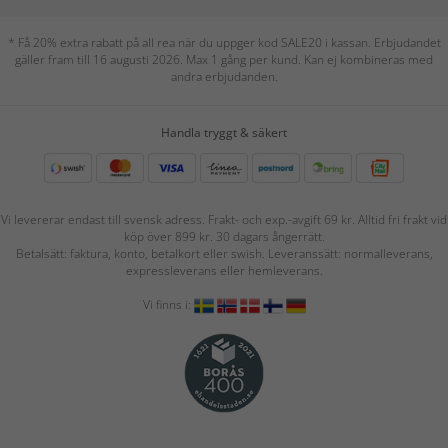
* Få 20% extra rabatt på all rea när du uppger kod SALE20 i kassan. Erbjudandet
gäller fram till 16 augusti 2026. Max 1 gång per kund. Kan ej kombineras med
andra erbjudanden.
Handla tryggt & säkert
Vi levererar endast till svensk adress. Frakt- och exp.-avgift 69 kr. Alltid fri frakt vid
köp över 899 kr. 30 dagars ångerrätt.
Betalsätt: faktura, konto, betalkort eller swish. Leveranssätt: normalleverans,
expressleverans eller hemleverans.
Vi finns i: