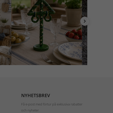
NYHETSBREV
Få e-post med förtur på exklusiva rabatter
och nyheter.