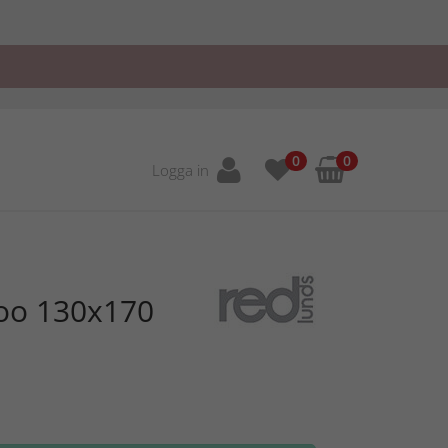
0
0
Logga in
loo 130x170