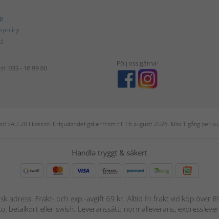
p
tspolicy
d
Följ oss gärna!
t: 033 - 16 99 60
 kod SALE20 i kassan. Erbjudandet gäller fram till 16 augusti 2026. Max 1 gång per
Handla tryggt & säkert
nsk adress. Frakt- och exp.-avgift 69 kr. Alltid fri frakt vid köp över
nto, betalkort eller swish. Leveranssätt: normalleverans, expressleve