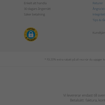
Enkelt att handla
Returer
30 dagars ångerrätt
Ångra kö
Säker betalning
Integrite
Tips & rå
Kundtjäns
* Få 20% extra rabatt på all rea när du uppger
Vi levererar endast till sve
Betalsätt: faktura, ko