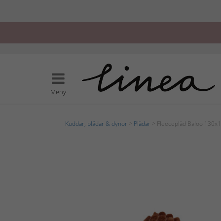
Meny
Kuddar, plädar & dynor
>
Plädar
> Fleecepläd Baloo 130x