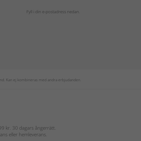
Fyll i din e-postadress nedan.
 kund. Kan ej kombineras med andra erbjudanden.
 899 kr. 30 dagars ångerrätt.
rans eller hemleverans.