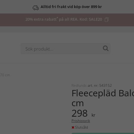
Alltid fri frakt vid köp över 899 kr
*
20% extra rabatt
på all REA. Kod:
SALE20
170 cm
Redlunds
art. nr: 543152
Fleecepläd Ba
cm
298
kr
Prishistorik
Slutsåld