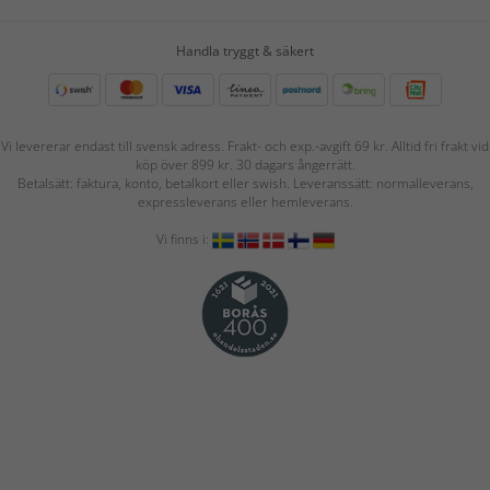
Handla tryggt & säkert
Vi levererar endast till svensk adress. Frakt- och exp.-avgift 69 kr. Alltid fri frakt vid
köp över 899 kr. 30 dagars ångerrätt.
Betalsätt: faktura, konto, betalkort eller swish. Leveranssätt: normalleverans,
expressleverans eller hemleverans.
Vi finns i: