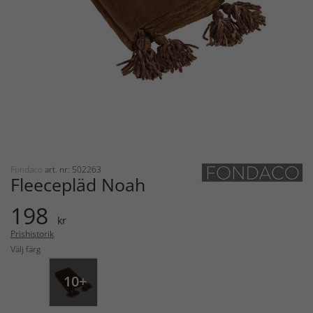
Fondaco
art. nr: 502263
Fleecepläd Noah
198
kr
Prishistorik
Välj färg
10+