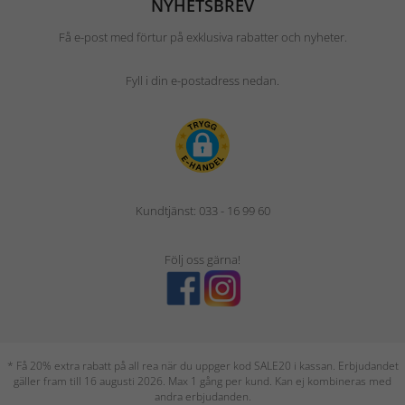
NYHETSBREV
Få e-post med förtur på exklusiva rabatter och nyheter.
Fyll i din e-postadress nedan.
Kundtjänst: 033 - 16 99 60
Följ oss gärna!
* Få 20% extra rabatt på all rea när du uppger kod SALE20 i kassan. Erbjudandet
gäller fram till 16 augusti 2026. Max 1 gång per kund. Kan ej kombineras med
andra erbjudanden.