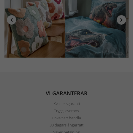
VI GARANTERAR
Kvalitetsgaranti
Trygg leverans
Enkelt att handla
30 dagars ångerrätt
Säker betalning