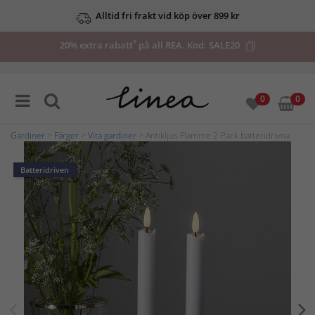
Alltid fri frakt vid köp över 899 kr
*
20% extra rabatt
på all REA. Kod:
SALE20
0
0
Gardiner
>
Färger
>
Vita gardiner
> Antikljus Flamme 2-Pack batteridrivna
Batteridriven