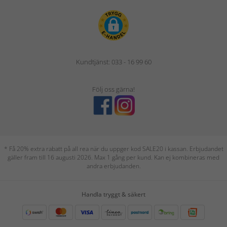
Kundtjänst: 033 - 16 99 60
Följ oss gärna!
* Få 20% extra rabatt på all rea när du uppger kod SALE20 i kassan. Erbjudandet
gäller fram till 16 augusti 2026. Max 1 gång per kund. Kan ej kombineras med
andra erbjudanden.
Handla tryggt & säkert