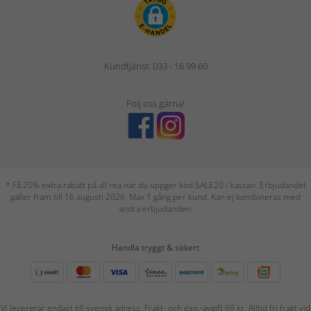
Kundtjänst: 033 - 16 99 60
Följ oss gärna!
* Få 20% extra rabatt på all rea när du uppger kod SALE20 i kassan. Erbjudandet
gäller fram till 16 augusti 2026. Max 1 gång per kund. Kan ej kombineras med
andra erbjudanden.
Handla tryggt & säkert
Vi levererar endast till svensk adress. Frakt- och exp.-avgift 69 kr. Alltid fri frakt vid