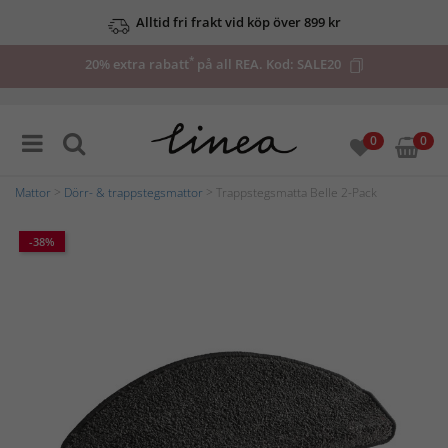
Alltid fri frakt vid köp över 899 kr
*
20% extra rabatt
på all REA. Kod:
SALE20
0
0
Mattor
>
Dörr- & trappstegsmattor
> Trappstegsmatta Belle 2-Pack
-38%