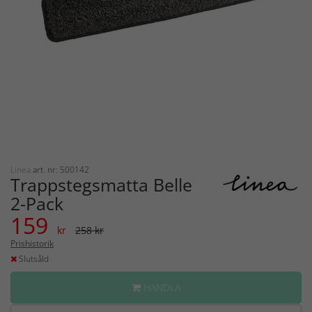
Linea
art. nr: 500142
Trappstegsmatta Belle
2-Pack
159
kr
258 kr
Prishistorik
Slutsåld
HANDLA