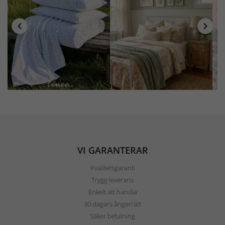
VI GARANTERAR
Kvalitetsgaranti
Trygg leverans
Enkelt att handla
30 dagars ångerrätt
Säker betalning