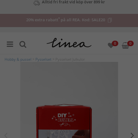
Upp till 50% på utvalda deals
*
20% extra rabatt
på all REA. Kod:
SALE20
0
0
Hobby & pussel
>
Pysselset
> Pysselset Julkulor