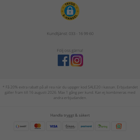
Kundtjänst: 033 - 16 99 60
Följ oss gärna!
* Få 20% extra rabatt på all rea när du uppger kod SALE20 i kassan. Erbjudandet
gäller fram till 16 augusti 2026. Max 1 gång per kund. Kan ej kombineras med
andra erbjudanden.
Handla tryggt & säkert