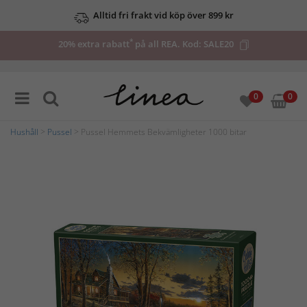
Alltid fri frakt vid köp över 899 kr
*
20% extra rabatt
på all REA. Kod:
SALE20
0
0
Hushåll
>
Pussel
> Pussel Hemmets Bekvämligheter 1000 bitar