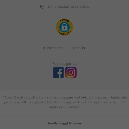
Fyll i din e-postadress nedan.
Kundtjänst: 033 - 16 99 60
Följ oss gärna!
* Få 20% extra rabatt på all rea när du uppger kod SALE20 i kassan. Erbjudandet
gäller fram till 16 augusti 2026. Max 1 gång per kund. Kan ej kombineras med
andra erbjudanden.
Handla tryggt & säkert