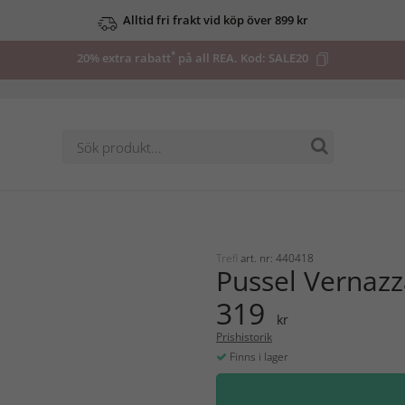
Alltid fri frakt vid köp över 899 kr
*
20% extra rabatt
på all REA. Kod:
SALE20
Trefl
art. nr: 440418
Pussel Vernazz
319
kr
Prishistorik
Finns i lager