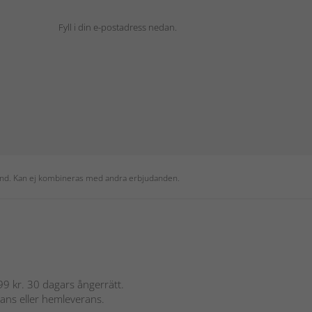
Fyll i din e-postadress nedan.
 kund. Kan ej kombineras med andra erbjudanden.
 899 kr. 30 dagars ångerrätt.
rans eller hemleverans.