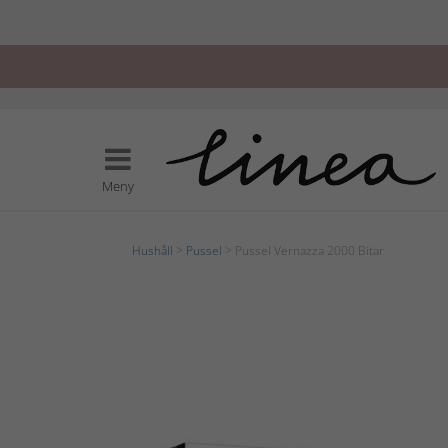
Meny
Hushåll
>
Pussel
> Pussel Vernazza 2000 Bitar