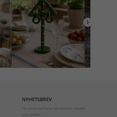
NYHETSBREV
Få e-post med förtur på exklusiva rabatter
och nyheter.