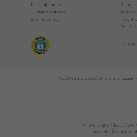
Enkelt att handla
Returer
30 dagars ångerrätt
Ångra kö
Säker betalning
Integrite
Tips & rå
Kundtjäns
* Få 20% extra rabatt på all rea när du uppger
Vi levererar endast till sve
Betalsätt: faktura, ko