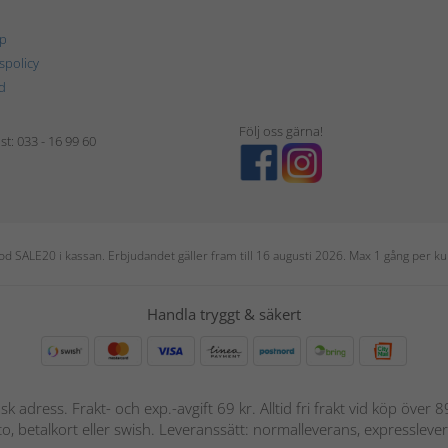
p
tspolicy
d
Följ oss gärna!
t: 033 - 16 99 60
 kod SALE20 i kassan. Erbjudandet gäller fram till 16 augusti 2026. Max 1 gång per
Handla tryggt & säkert
nsk adress. Frakt- och exp.-avgift 69 kr. Alltid fri frakt vid köp över
nto, betalkort eller swish. Leveranssätt: normalleverans, expressleve