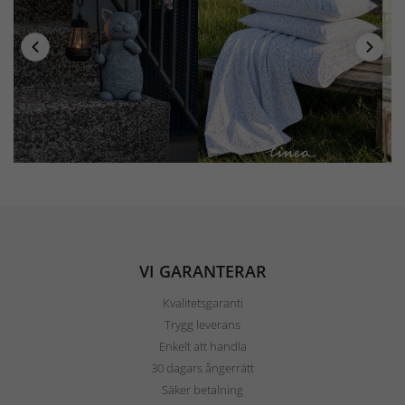
VI GARANTERAR
Kvalitetsgaranti
Trygg leverans
Enkelt att handla
30 dagars ångerrätt
Säker betalning