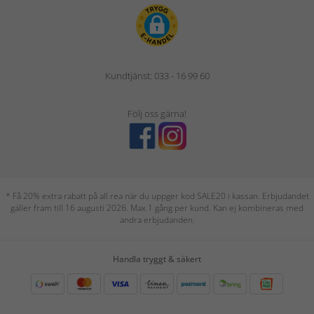
Kundtjänst: 033 - 16 99 60
Följ oss gärna!
* Få 20% extra rabatt på all rea när du uppger kod SALE20 i kassan. Erbjudandet
gäller fram till 16 augusti 2026. Max 1 gång per kund. Kan ej kombineras med
andra erbjudanden.
Handla tryggt & säkert