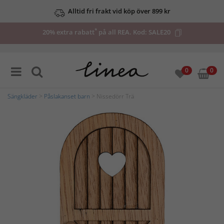
Alltid fri frakt vid köp över 899 kr
*
20% extra rabatt
på all REA. Kod:
SALE20
0
0
Sängkläder
>
Påslakanset barn
> Nissedörr Trä