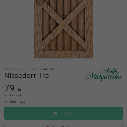
Ateljé Margaretha
art. nr: 440048
Nissedörr Trä
79
kr
Prishistorik
Finns i lager
HANDLA