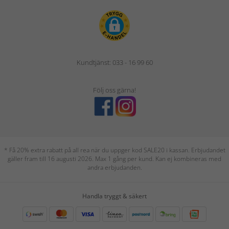
Kundtjänst: 033 - 16 99 60
Följ oss gärna!
* Få 20% extra rabatt på all rea när du uppger kod SALE20 i kassan. Erbjudandet
gäller fram till 16 augusti 2026. Max 1 gång per kund. Kan ej kombineras med
andra erbjudanden.
Handla tryggt & säkert