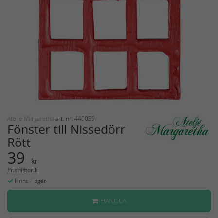
Ateljé Margaretha
art. nr: 440039
Fönster till Nissedörr
Rött
39
kr
Prishistorik
Finns i lager
HANDLA