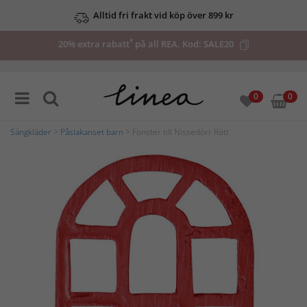
Alltid fri frakt vid köp över 899 kr
*
20% extra rabatt
på all REA. Kod:
SALE20
0
0
Sängkläder
>
Påslakanset barn
> Fönster till Nissedörr Rött