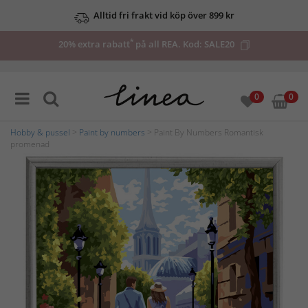
Alltid fri frakt vid köp över 899 kr
*
20% extra rabatt
på all REA. Kod:
SALE20
0
0
Hobby & pussel
>
Paint by numbers
> Paint By Numbers Romantisk
promenad