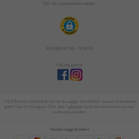
Fyll i din e-postadress nedan.
Kundtjänst: 033 - 16 99 60
Följ oss gärna!
* Få 20% extra rabatt på all rea när du uppger kod SALE20 i kassan. Erbjudandet
gäller fram till 16 augusti 2026. Max 1 gång per kund. Kan ej kombineras med
andra erbjudanden.
Handla tryggt & säkert