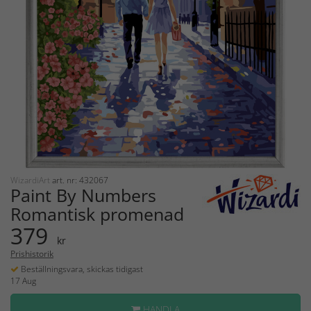
WizardiArt
art. nr: 432067
Paint By Numbers
Romantisk promenad
379
kr
Prishistorik
Beställningsvara, skickas tidigast
17 Aug
HANDLA