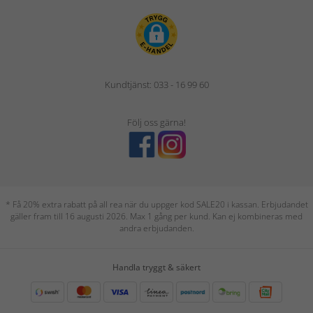
Kundtjänst: 033 - 16 99 60
Följ oss gärna!
* Få 20% extra rabatt på all rea när du uppger kod SALE20 i kassan. Erbjudandet
gäller fram till 16 augusti 2026. Max 1 gång per kund. Kan ej kombineras med
andra erbjudanden.
Handla tryggt & säkert