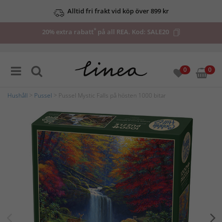
Alltid fri frakt vid köp över 899 kr
*
20% extra rabatt
på all REA. Kod:
SALE20
0
0
Hushåll
>
Pussel
> Pussel Mystic Falls på hösten 1000 bitar