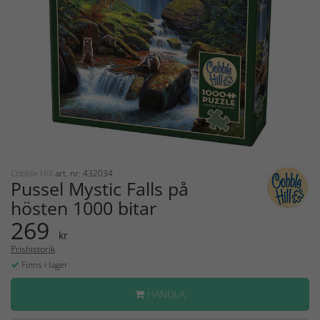
Cobble Hill
art. nr: 432034
Pussel Mystic Falls på
hösten 1000 bitar
269
kr
Prishistorik
Finns i lager
HANDLA