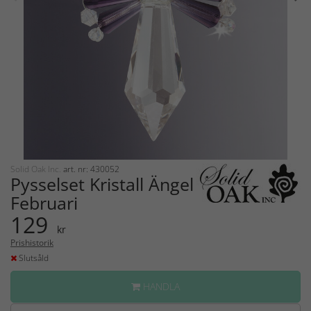
Solid Oak Inc.
art. nr: 430052
Pysselset Kristall Ängel
Februari
129
kr
Prishistorik
Slutsåld
HANDLA