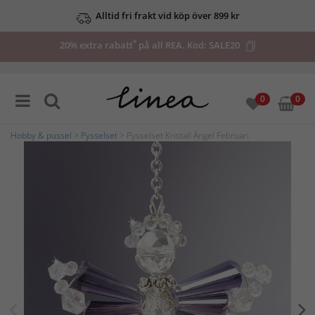
Alltid fri frakt vid köp över 899 kr
*
20% extra rabatt
på all REA. Kod:
SALE20
0
0
Hobby & pussel
>
Pysselset
> Pysselset Kristall Ängel Februari