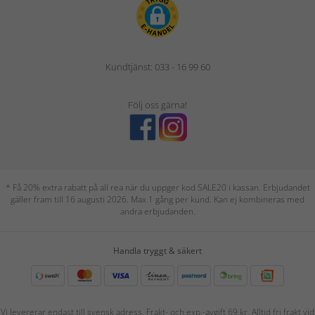
Kundtjänst: 033 - 16 99 60
Följ oss gärna!
* Få 20% extra rabatt på all rea när du uppger kod SALE20 i kassan. Erbjudandet
gäller fram till 16 augusti 2026. Max 1 gång per kund. Kan ej kombineras med
andra erbjudanden.
Handla tryggt & säkert
Vi levererar endast till svensk adress. Frakt- och exp.-avgift 69 kr. Alltid fri frakt vid