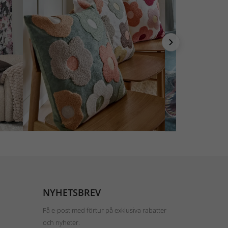
NYHETSBREV
Få e-post med förtur på exklusiva rabatter
och nyheter.