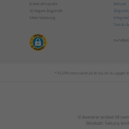
Enkelt att handla
Returer
30 dagars ångerrätt
Ångra kö
Säker betalning
Integrite
Tips & rå
Kundtjäns
* Få 20% extra rabatt på all rea när du uppger
Vi levererar endast till sve
Betalsätt: faktura, ko