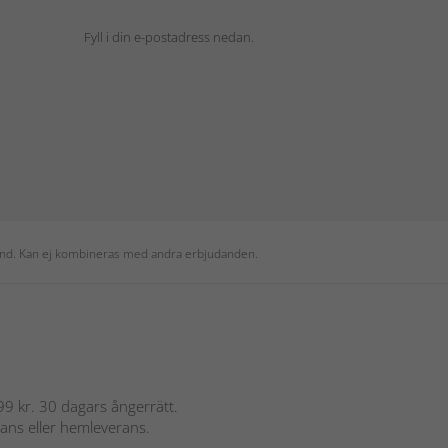
Fyll i din e-postadress nedan.
 kund. Kan ej kombineras med andra erbjudanden.
 899 kr. 30 dagars ångerrätt.
rans eller hemleverans.