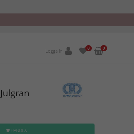
0
0
Logga in
Julgran
HANDLA