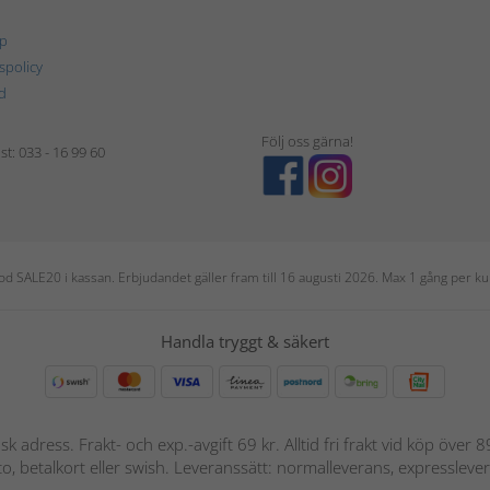
p
tspolicy
d
Följ oss gärna!
t: 033 - 16 99 60
 kod SALE20 i kassan. Erbjudandet gäller fram till 16 augusti 2026. Max 1 gång per
Handla tryggt & säkert
nsk adress. Frakt- och exp.-avgift 69 kr. Alltid fri frakt vid köp över
nto, betalkort eller swish. Leveranssätt: normalleverans, expressleve