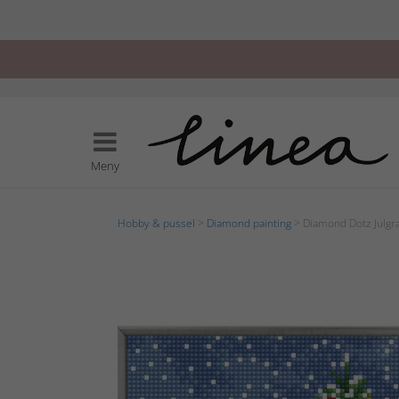
Meny
Hobby & pussel
>
Diamond painting
> Diamond Dotz Julgr