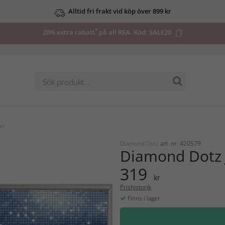
Alltid fri frakt vid köp över 899 kr
*
20% extra rabatt
på all REA. Kod:
SALE20
an
Diamond Dotz
art. nr: 420579
Diamond Dotz 
319
kr
Prishistorik
Finns i lager