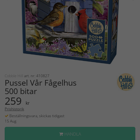
Cobble Hill
art. nr: 410827
Pussel Vår Fågelhus
500 bitar
259
kr
Prishistorik
Beställningsvara, skickas tidigast
15 Aug
HANDLA