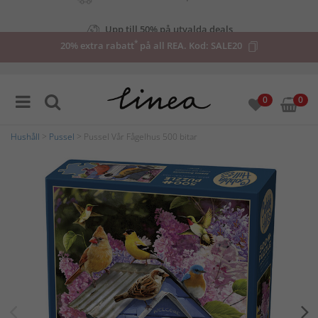
Upp till 50% på utvalda deals
*
20% extra rabatt
på all REA. Kod:
SALE20
0
0
Hushåll
>
Pussel
> Pussel Vår Fågelhus 500 bitar