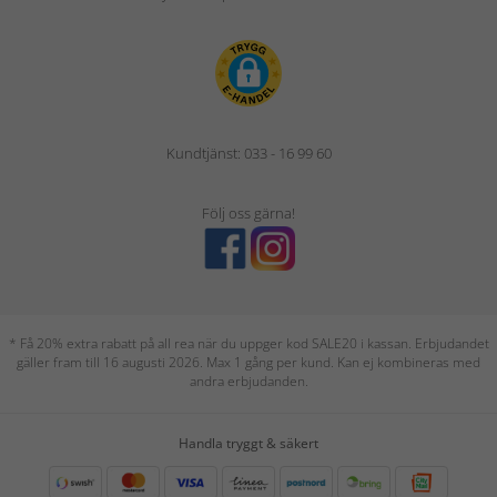
Kundtjänst: 033 - 16 99 60
Följ oss gärna!
* Få 20% extra rabatt på all rea när du uppger kod SALE20 i kassan. Erbjudandet
gäller fram till 16 augusti 2026. Max 1 gång per kund. Kan ej kombineras med
andra erbjudanden.
Handla tryggt & säkert