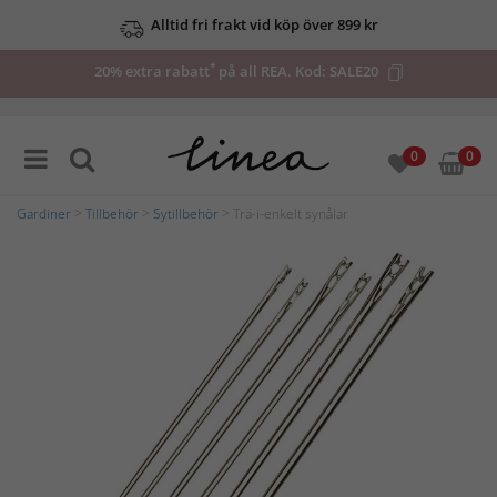
Alltid fri frakt vid köp över 899 kr
*
20% extra rabatt
på all REA. Kod:
SALE20
0
0
Gardiner
>
Tillbehör
>
Sytillbehör
> Trä-i-enkelt synålar