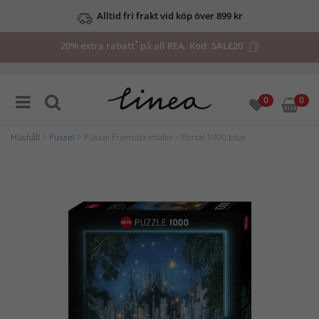
Alltid fri frakt vid köp över 899 kr
*
20% extra rabatt
på all REA. Kod:
SALE20
0
0
Hushåll
>
Pussel
> Pussel Framtida städer – Portal 1000 bitar