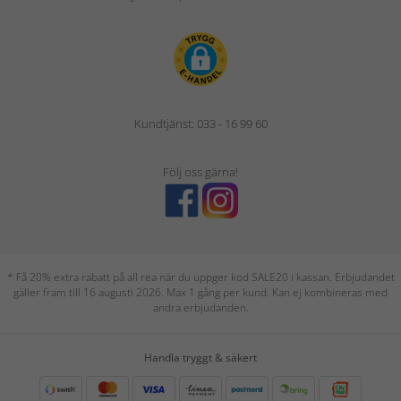
Kundtjänst: 033 - 16 99 60
Följ oss gärna!
* Få 20% extra rabatt på all rea när du uppger kod SALE20 i kassan. Erbjudandet
gäller fram till 16 augusti 2026. Max 1 gång per kund. Kan ej kombineras med
andra erbjudanden.
Handla tryggt & säkert