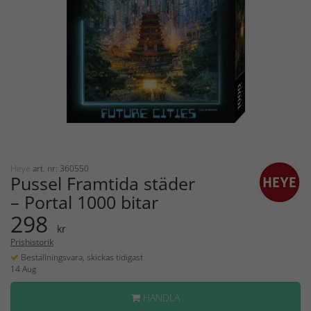
Heye
art. nr: 360550
Pussel Framtida städer
– Portal 1000 bitar
298
kr
Prishistorik
Beställningsvara, skickas tidigast
14 Aug
HANDLA