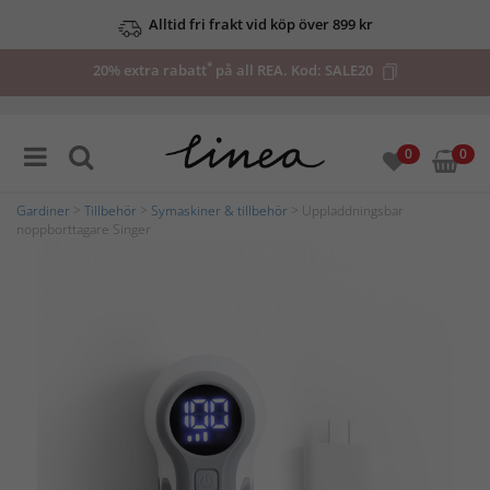
Alltid fri frakt vid köp över 899 kr
*
20% extra rabatt
på all REA. Kod:
SALE20
0
0
Gardiner
>
Tillbehör
>
Symaskiner & tillbehör
> Uppladdningsbar
noppborttagare Singer