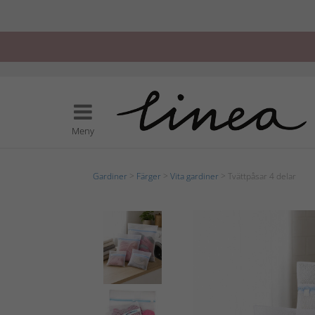
Meny
Gardiner
>
Färger
>
Vita gardiner
> Tvättpåsar 4 delar