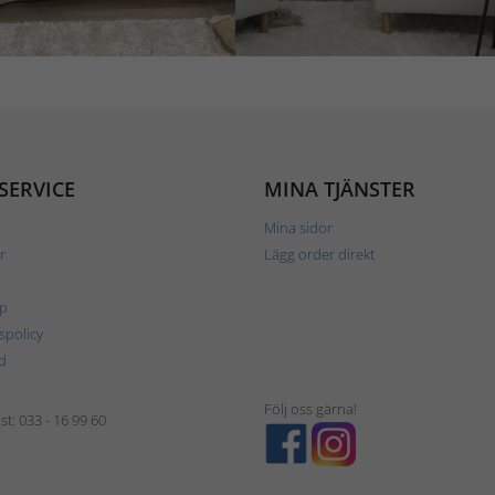
SERVICE
MINA TJÄNSTER
Mina sidor
r
Lägg order direkt
p
tspolicy
d
Följ oss gärna!
t: 033 - 16 99 60