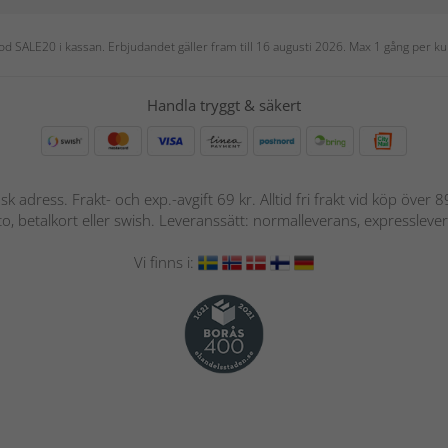
 kod SALE20 i kassan. Erbjudandet gäller fram till 16 augusti 2026. Max 1 gång per
Handla tryggt & säkert
nsk adress. Frakt- och exp.-avgift 69 kr. Alltid fri frakt vid köp över
nto, betalkort eller swish. Leveranssätt: normalleverans, expressleve
Vi finns i: