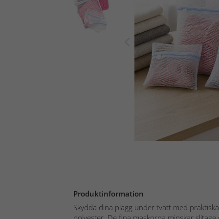
Produktinformation
Skydda dina plagg under tvätt med praktiska t
polyester. De fina maskorna minskar slitage o