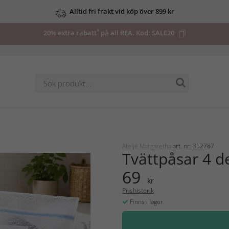
Alltid fri frakt vid köp över 899 kr
*
20% extra rabatt
på all REA. Kod:
SALE20
Ateljé Margaretha
art. nr: 352787
Tvättpåsar 4 d
69
kr
Prishistorik
Finns i lager