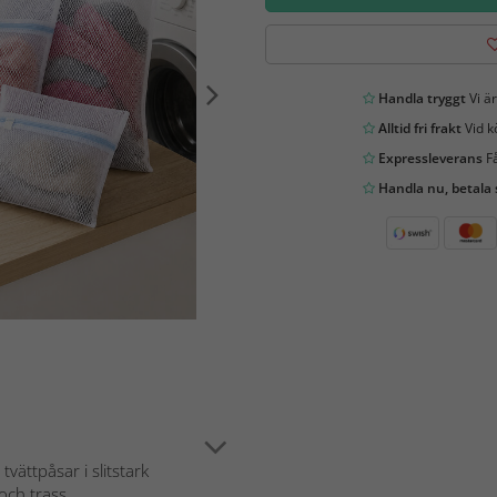
Handla tryggt
Vi är
Alltid fri frakt
Vid k
Expressleverans
Få
Handla nu, betala
vättpåsar i slitstark
ch trass...