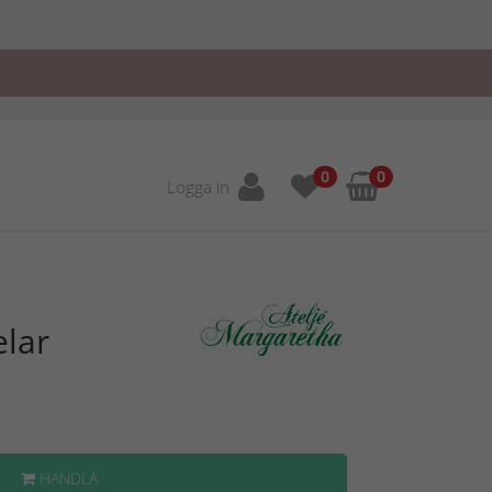
0
0
Logga in
elar
HANDLA