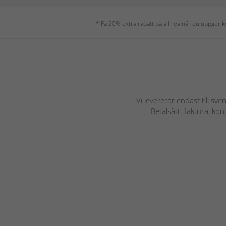
* Få 20% extra rabatt på all rea när du uppger
Vi levererar endast till sve
Betalsätt: faktura, ko