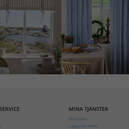
SERVICE
MINA TJÄNSTER
Mina sidor
r
Lägg order direkt