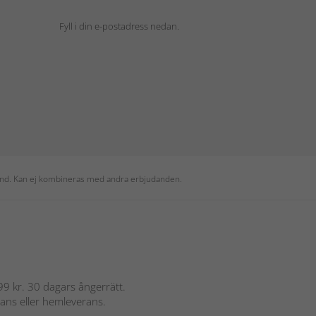
Fyll i din e-postadress nedan.
 kund. Kan ej kombineras med andra erbjudanden.
 899 kr. 30 dagars ångerrätt.
rans eller hemleverans.