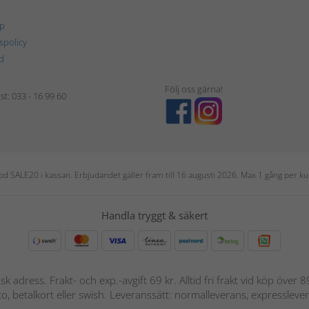
p
tspolicy
d
Följ oss gärna!
t: 033 - 16 99 60
 kod SALE20 i kassan. Erbjudandet gäller fram till 16 augusti 2026. Max 1 gång per
Handla tryggt & säkert
nsk adress. Frakt- och exp.-avgift 69 kr. Alltid fri frakt vid köp över
nto, betalkort eller swish. Leveranssätt: normalleverans, expressleve