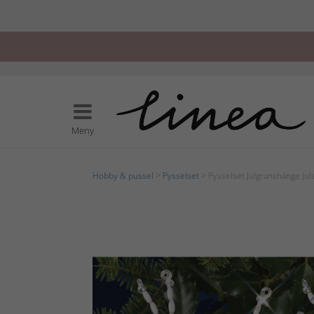
Meny
Hobby & pussel
>
Pysselset
> Pysselset Julgranshänge Jul