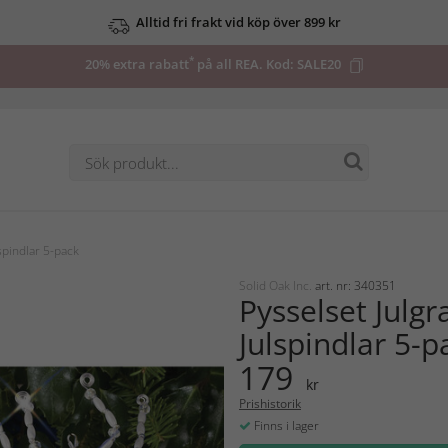
Alltid fri frakt vid köp över 899 kr
*
20% extra rabatt
på all REA. Kod:
SALE20
spindlar 5-pack
Solid Oak Inc.
art. nr: 340351
Pysselset Julg
Julspindlar 5-p
179
kr
Prishistorik
Finns i lager