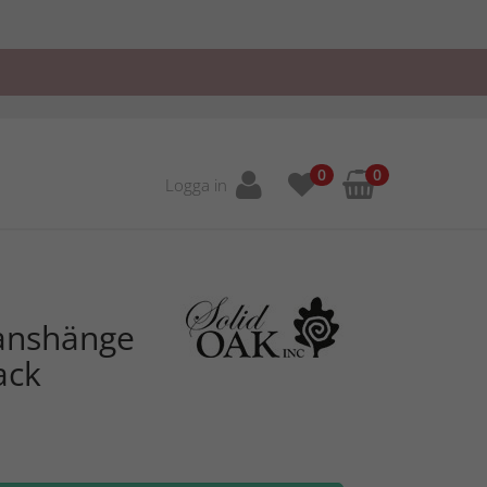
0
0
Logga in
ranshänge
ack