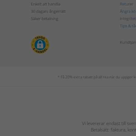
Enkelt att handla
Returer
30 dagars ångerrätt
Ångra kö
Säker betalning
Integrite
Tips & rå
Kundtjäns
* Få 20% extra rabatt på all rea när du uppger
Vi levererar endast till sve
Betalsätt: faktura, ko