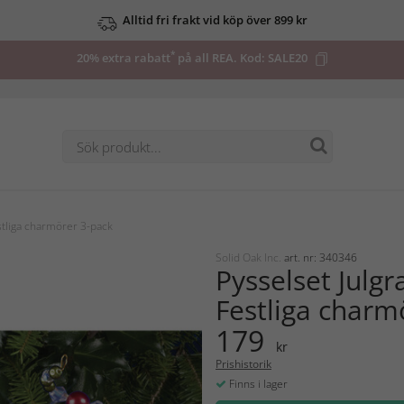
Alltid fri frakt vid köp över 899 kr
*
20% extra rabatt
på all REA. Kod:
SALE20
stliga charmörer 3-pack
Solid Oak Inc.
art. nr: 340346
Pysselset Julg
Festliga charm
179
kr
Prishistorik
Finns i lager