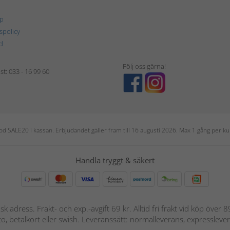
p
tspolicy
d
Följ oss gärna!
t: 033 - 16 99 60
 kod SALE20 i kassan. Erbjudandet gäller fram till 16 augusti 2026. Max 1 gång per
Handla tryggt & säkert
nsk adress. Frakt- och exp.-avgift 69 kr. Alltid fri frakt vid köp över
nto, betalkort eller swish. Leveranssätt: normalleverans, expressleve