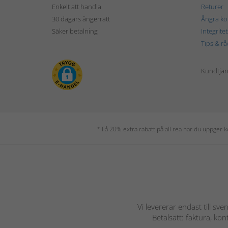
Enkelt att handla
Returer
30 dagars ångerrätt
Ångra kö
Säker betalning
Integrite
Tips & rå
Kundtjäns
* Få 20% extra rabatt på all rea när du uppger
Vi levererar endast till sve
Betalsätt: faktura, ko