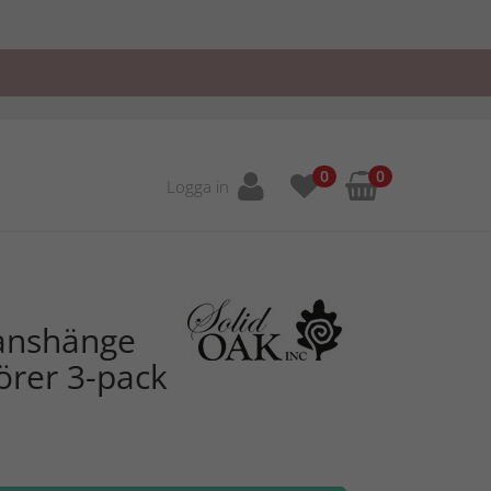
0
0
Logga in
ranshänge
örer 3-pack