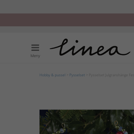
Meny
Hobby & pussel
>
Pysselset
> Pysselset Julgranshänge Fe