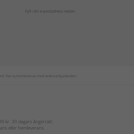
Fyll i din e-postadress nedan.
 kund. Kan ej kombineras med andra erbjudanden.
 899 kr. 30 dagars ångerrätt.
rans eller hemleverans.