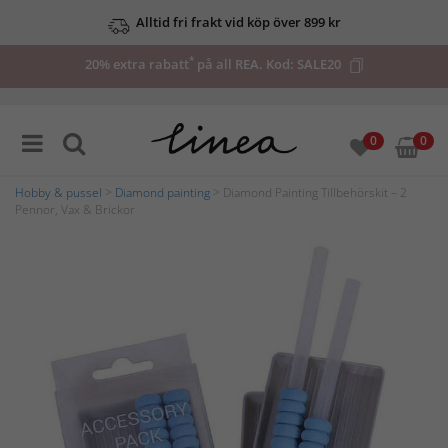
Alltid fri frakt vid köp över 899 kr
*
20% extra rabatt
på all REA. Kod:
SALE20
0
0
Hobby & pussel
>
Diamond painting
> Diamond Painting Tillbehörskit – 2
Pennor, Vax & Brickor