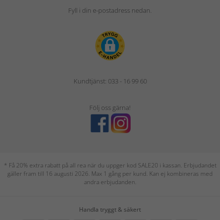
Fyll i din e-postadress nedan.
Kundtjänst: 033 - 16 99 60
Följ oss gärna!
* Få 20% extra rabatt på all rea när du uppger kod SALE20 i kassan. Erbjudandet
gäller fram till 16 augusti 2026. Max 1 gång per kund. Kan ej kombineras med
andra erbjudanden.
Handla tryggt & säkert