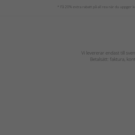
* Få 20% extra rabatt på all rea när du uppger
Vi levererar endast till sve
Betalsätt: faktura, ko