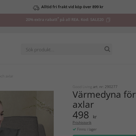
Alltid fri frakt vid köp över 899 kr
*
20% extra rabatt
på all REA. Kod:
SALE20
ch axlar
Good Living
art. nr: 290277
Värmedyna för
axlar
498
kr
Prishistorik
Finns i lager