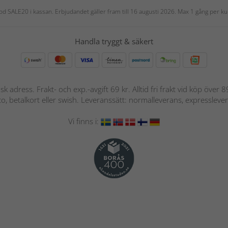
 kod SALE20 i kassan. Erbjudandet gäller fram till 16 augusti 2026. Max 1 gång per
Handla tryggt & säkert
nsk adress. Frakt- och exp.-avgift 69 kr. Alltid fri frakt vid köp över
nto, betalkort eller swish. Leveranssätt: normalleverans, expressleve
Vi finns i: