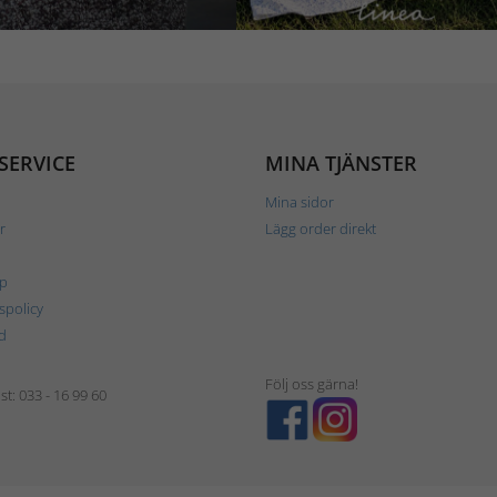
SERVICE
MINA TJÄNSTER
Mina sidor
r
Lägg order direkt
p
tspolicy
d
Följ oss gärna!
t: 033 - 16 99 60