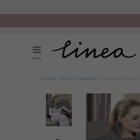
Meny
Gardiner
>
Färger
>
Grå gardiner
> Värmedyna för nacke o