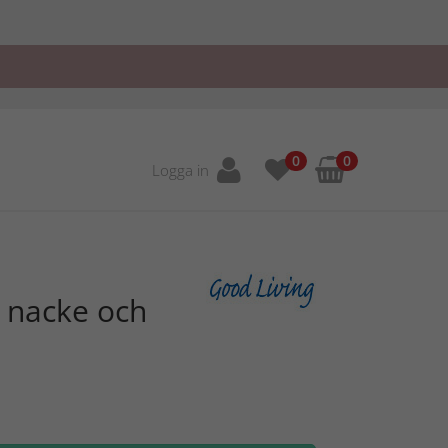
0
0
Logga in
 nacke och