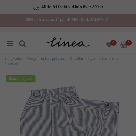
Alltid fri frakt vid köp över 899 kr
*
20% extra rabatt
på all REA. Kod:
SALE20
0
0
Sängkläder
>
Morgonrockar, pyjamasar & tofflor
> Pyjamas kortärmad
Runmarö
Bättre miljöval