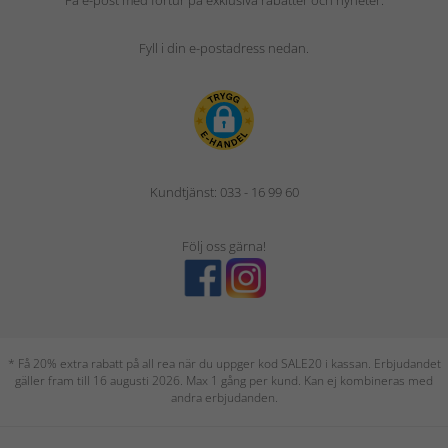
Få e-post med förtur på exklusiva rabatter och nyheter.
Fyll i din e-postadress nedan.
Kundtjänst: 033 - 16 99 60
Följ oss gärna!
* Få 20% extra rabatt på all rea när du uppger kod SALE20 i kassan. Erbjudandet
gäller fram till 16 augusti 2026. Max 1 gång per kund. Kan ej kombineras med
andra erbjudanden.