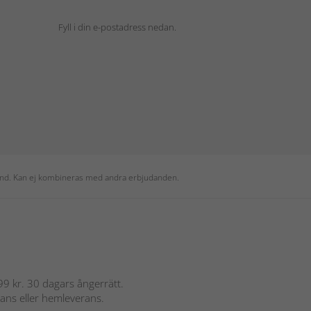
Fyll i din e-postadress nedan.
 kund. Kan ej kombineras med andra erbjudanden.
 899 kr. 30 dagars ångerrätt.
rans eller hemleverans.