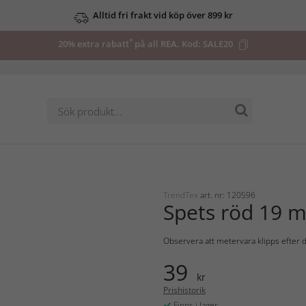
Alltid fri frakt vid köp över 899 kr
*
20% extra rabatt
på all REA. Kod:
SALE20
TrendTex
art. nr: 120596
Spets röd 19 
Observera att metervara klipps efter d
39
kr
Prishistorik
Finns i lager