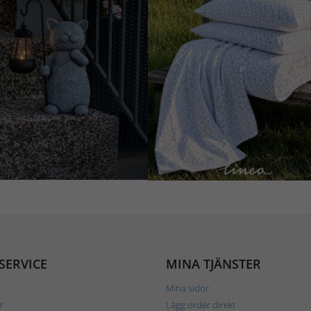
SERVICE
MINA TJÄNSTER
Mina sidor
r
Lägg order direkt