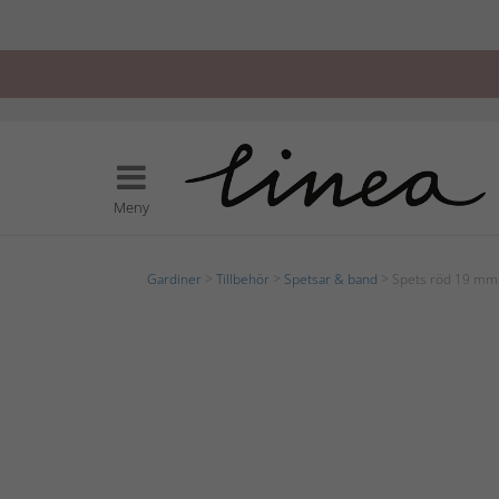
Meny
Gardiner
>
Tillbehör
>
Spetsar & band
> Spets röd 19 mm