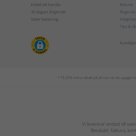
Enkelt att handla
Returer
30 dagars ångerrätt
Ångra kö
Säker betalning
Integrite
Tips & rå
Kundtjäns
* Få 20% extra rabatt på all rea när du uppger
Vi levererar endast till sve
Betalsätt: faktura, ko