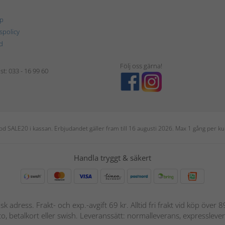
p
tspolicy
d
Följ oss gärna!
t: 033 - 16 99 60
 kod SALE20 i kassan. Erbjudandet gäller fram till 16 augusti 2026. Max 1 gång per
Handla tryggt & säkert
nsk adress. Frakt- och exp.-avgift 69 kr. Alltid fri frakt vid köp över
nto, betalkort eller swish. Leveranssätt: normalleverans, expressleve