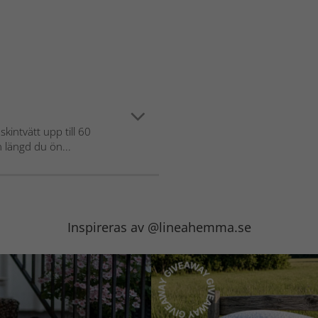
intvätt upp till 60
n längd du ön...
Inspireras av @lineahemma.se