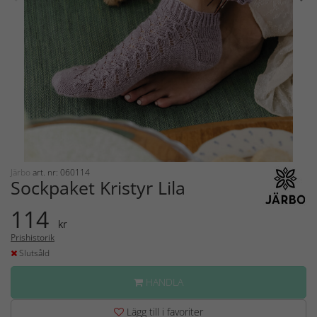
Järbo
art. nr: 060114
Sockpaket Kristyr Lila
114
kr
Prishistorik
Slutsåld
HANDLA
Lägg till i favoriter