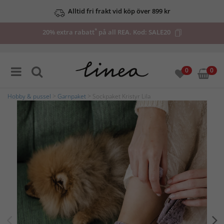
Alltid fri frakt vid köp över 899 kr
*
20% extra rabatt
på all REA. Kod:
SALE20
0
0
Hobby & pussel
>
Garnpaket
> Sockpaket Kristyr Lila