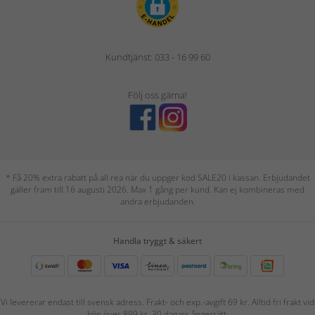
Kundtjänst: 033 - 16 99 60
Följ oss gärna!
* Få 20% extra rabatt på all rea när du uppger kod SALE20 i kassan. Erbjudandet
gäller fram till 16 augusti 2026. Max 1 gång per kund. Kan ej kombineras med
andra erbjudanden.
Handla tryggt & säkert
Vi levererar endast till svensk adress. Frakt- och exp.-avgift 69 kr. Alltid fri frakt vid
köp över 899 kr. 30 dagars ångerrätt.