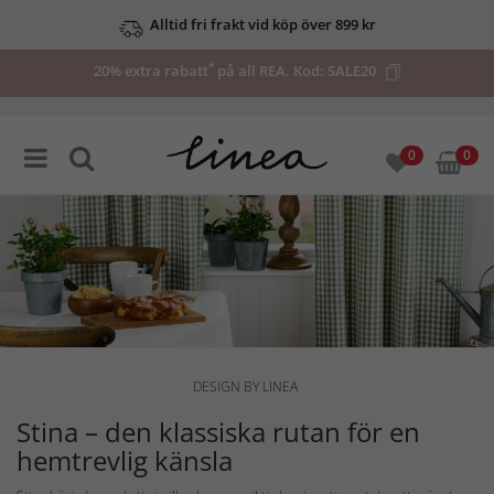
Alltid fri frakt vid köp över 899 kr
*
20% extra rabatt
på all REA. Kod:
SALE20
0
0
DESIGN BY LINEA
Stina – den klassiska rutan för en
hemtrevlig känsla