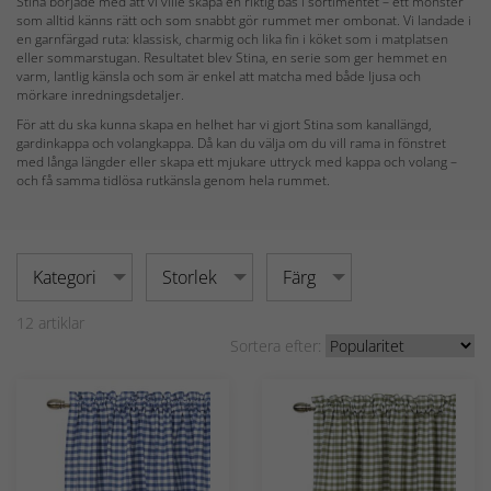
Stina började med att vi ville skapa en riktig bas i sortimentet – ett mönster
som alltid känns rätt och som snabbt gör rummet mer ombonat. Vi landade i
en garnfärgad ruta: klassisk, charmig och lika fin i köket som i matplatsen
eller sommarstugan. Resultatet blev Stina, en serie som ger hemmet en
varm, lantlig känsla och som är enkel att matcha med både ljusa och
mörkare inredningsdetaljer.
För att du ska kunna skapa en helhet har vi gjort Stina som kanallängd,
gardinkappa och volangkappa. Då kan du välja om du vill rama in fönstret
med långa längder eller skapa ett mjukare uttryck med kappa och volang –
och få samma tidlösa rutkänsla genom hela rummet.
Kategori
Storlek
Färg
12
artiklar
Sortera efter: