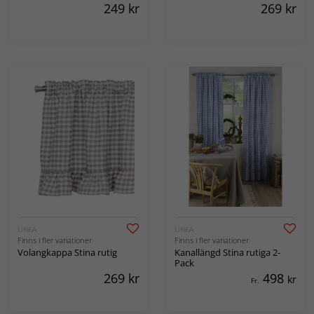
249
kr
269
kr
LINEA
LINEA
Finns i fler variationer
Finns i fler variationer
Volangkappa Stina rutig
Kanallängd Stina rutiga 2-
Pack
269
kr
498
kr
Fr.