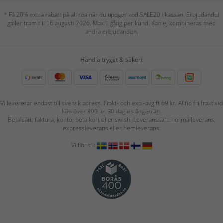
* Få 20% extra rabatt på all rea när du uppger kod SALE20 i kassan. Erbjudandet
gäller fram till 16 augusti 2026. Max 1 gång per kund. Kan ej kombineras med
andra erbjudanden.
Handla tryggt & säkert
Vi levererar endast till svensk adress. Frakt- och exp.-avgift 69 kr. Alltid fri frakt vid
köp över 899 kr. 30 dagars ångerrätt.
Betalsätt: faktura, konto, betalkort eller swish. Leveranssätt: normalleverans,
expressleverans eller hemleverans.
Vi finns i: